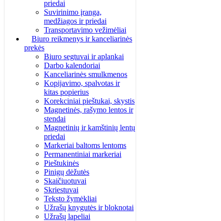
priedai
Suvirinimo įranga,
medžiagos ir priedai
Transportavimo vežimėliai
Biuro reikmenys ir kanceliarinės
prekės
Biuro segtuvai ir aplankai
Darbo kalendoriai
Kanceliarinės smulkmenos
Kopijavimo, spalvotas ir
kitas popierius
Korekciniai pieštukai, skystis
Magnetinės, rašymo lentos ir
stendai
Magnetinių ir kamštinių lentų
priedai
Markeriai baltoms lentoms
Permanentiniai markeriai
Pieštukinės
Pinigų dėžutės
Skaičiuotuvai
Skriestuvai
Teksto žymėkliai
Užrašų knygutės ir bloknotai
Užrašų lapeliai