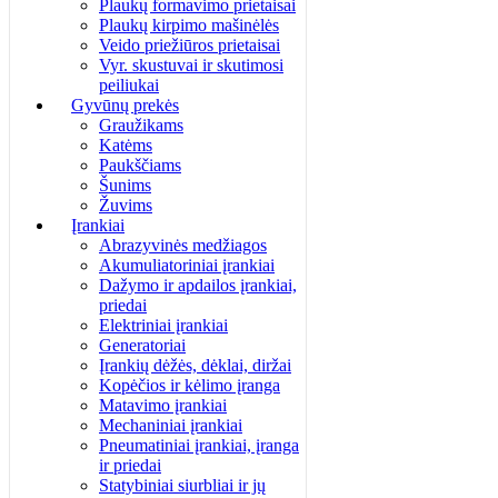
Plaukų formavimo prietaisai
Plaukų kirpimo mašinėlės
Veido priežiūros prietaisai
Vyr. skustuvai ir skutimosi
peiliukai
Gyvūnų prekės
Graužikams
Katėms
Paukščiams
Šunims
Žuvims
Įrankiai
Abrazyvinės medžiagos
Akumuliatoriniai įrankiai
Dažymo ir apdailos įrankiai,
priedai
Elektriniai įrankiai
Generatoriai
Įrankių dėžės, dėklai, diržai
Kopėčios ir kėlimo įranga
Matavimo įrankiai
Mechaniniai įrankiai
Pneumatiniai įrankiai, įranga
ir priedai
Statybiniai siurbliai ir jų