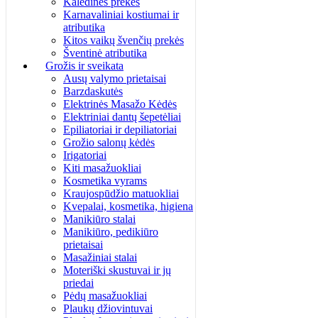
Kalėdinės prekės
Karnavaliniai kostiumai ir
atributika
Kitos vaikų švenčių prekės
Šventinė atributika
Grožis ir sveikata
Ausų valymo prietaisai
Barzdaskutės
Elektrinės Masažo Kėdės
Elektriniai dantų šepetėliai
Epiliatoriai ir depiliatoriai
Grožio salonų kėdės
Irigatoriai
Kiti masažuokliai
Kosmetika vyrams
Kraujospūdžio matuokliai
Kvepalai, kosmetika, higiena
Manikiūro stalai
Manikiūro, pedikiūro
prietaisai
Masažiniai stalai
Moteriški skustuvai ir jų
priedai
Pėdų masažuokliai
Plaukų džiovintuvai