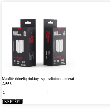
Maxlife ritinėlių rinkinys spausdinimo kamerai
2,99
€
-
+
Į KREPŠELĮ