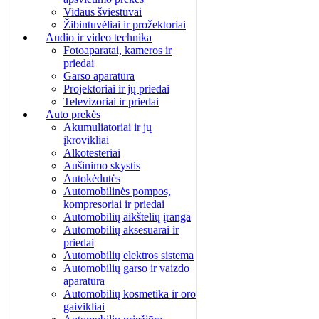
Vidaus šviestuvai
Žibintuvėliai ir prožektoriai
Audio ir video technika
Fotoaparatai, kameros ir
priedai
Garso aparatūra
Projektoriai ir jų priedai
Televizoriai ir priedai
Auto prekės
Akumuliatoriai ir jų
įkrovikliai
Alkotesteriai
Aušinimo skystis
Autokėdutės
Automobilinės pompos,
kompresoriai ir priedai
Automobilių aikštelių įranga
Automobilių aksesuarai ir
priedai
Automobilių elektros sistema
Automobilių garso ir vaizdo
aparatūra
Automobilių kosmetika ir oro
gaivikliai