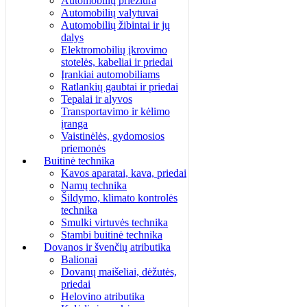
Automobilių priežiūra
Automobilių valytuvai
Automobilių žibintai ir jų
dalys
Elektromobilių įkrovimo
stotelės, kabeliai ir priedai
Įrankiai automobiliams
Ratlankių gaubtai ir priedai
Tepalai ir alyvos
Transportavimo ir kėlimo
įranga
Vaistinėlės, gydomosios
priemonės
Buitinė technika
Kavos aparatai, kava, priedai
Namų technika
Šildymo, klimato kontrolės
technika
Smulki virtuvės technika
Stambi buitinė technika
Dovanos ir švenčių atributika
Balionai
Dovanų maišeliai, dėžutės,
priedai
Helovino atributika