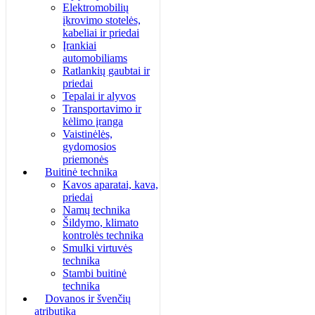
Elektromobilių
įkrovimo stotelės,
kabeliai ir priedai
Įrankiai
automobiliams
Ratlankių gaubtai ir
priedai
Tepalai ir alyvos
Transportavimo ir
kėlimo įranga
Vaistinėlės,
gydomosios
priemonės
Buitinė technika
Kavos aparatai, kava,
priedai
Namų technika
Šildymo, klimato
kontrolės technika
Smulki virtuvės
technika
Stambi buitinė
technika
Dovanos ir švenčių
atributika