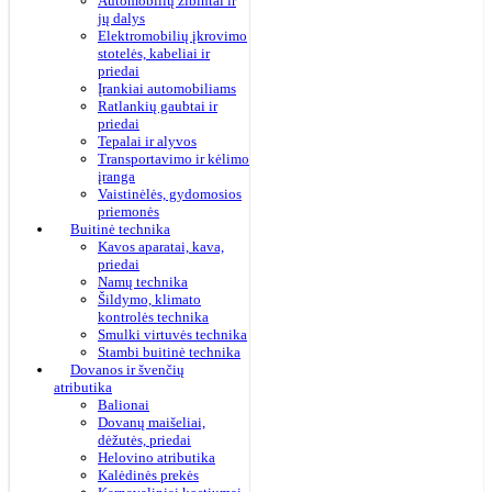
Automobilių žibintai ir
jų dalys
Elektromobilių įkrovimo
stotelės, kabeliai ir
priedai
Įrankiai automobiliams
Ratlankių gaubtai ir
priedai
Tepalai ir alyvos
Transportavimo ir kėlimo
įranga
Vaistinėlės, gydomosios
priemonės
Buitinė technika
Kavos aparatai, kava,
priedai
Namų technika
Šildymo, klimato
kontrolės technika
Smulki virtuvės technika
Stambi buitinė technika
Dovanos ir švenčių
atributika
Balionai
Dovanų maišeliai,
dėžutės, priedai
Helovino atributika
Kalėdinės prekės