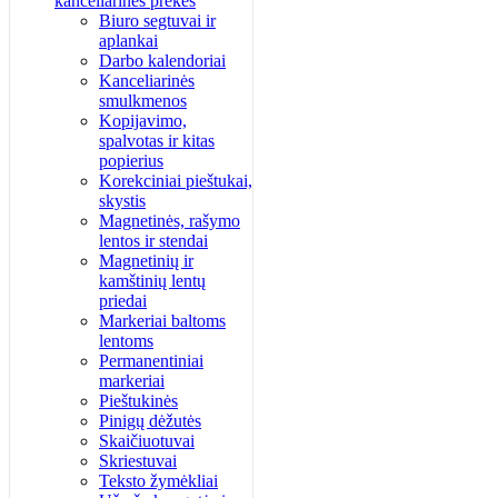
kanceliarinės prekės
Biuro segtuvai ir
aplankai
Darbo kalendoriai
Kanceliarinės
smulkmenos
Kopijavimo,
spalvotas ir kitas
popierius
Korekciniai pieštukai,
skystis
Magnetinės, rašymo
lentos ir stendai
Magnetinių ir
kamštinių lentų
priedai
Markeriai baltoms
lentoms
Permanentiniai
markeriai
Pieštukinės
Pinigų dėžutės
Skaičiuotuvai
Skriestuvai
Teksto žymėkliai