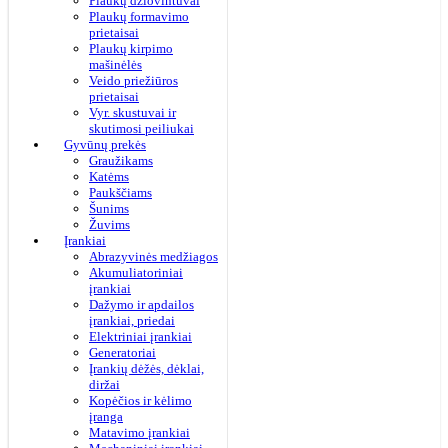
Plaukų džiovintuvai
Plaukų formavimo
prietaisai
Plaukų kirpimo
mašinėlės
Veido priežiūros
prietaisai
Vyr. skustuvai ir
skutimosi peiliukai
Gyvūnų prekės
Graužikams
Katėms
Paukščiams
Šunims
Žuvims
Įrankiai
Abrazyvinės medžiagos
Akumuliatoriniai
įrankiai
Dažymo ir apdailos
įrankiai, priedai
Elektriniai įrankiai
Generatoriai
Įrankių dėžės, dėklai,
diržai
Kopėčios ir kėlimo
įranga
Matavimo įrankiai