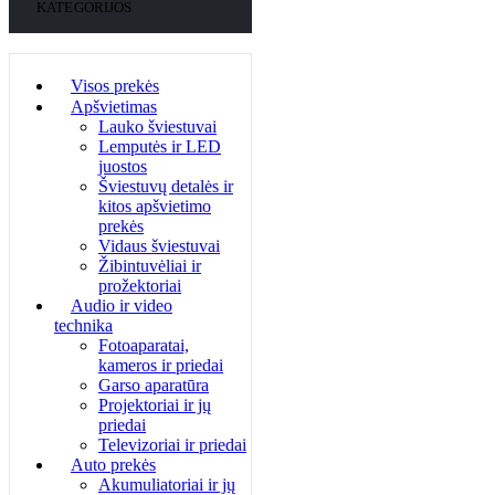
KATEGORIJOS
Visos prekės
Apšvietimas
Lauko šviestuvai
Lemputės ir LED
juostos
Šviestuvų detalės ir
kitos apšvietimo
prekės
Vidaus šviestuvai
Žibintuvėliai ir
prožektoriai
Audio ir video
technika
Fotoaparatai,
kameros ir priedai
Garso aparatūra
Projektoriai ir jų
priedai
Televizoriai ir priedai
Auto prekės
Akumuliatoriai ir jų