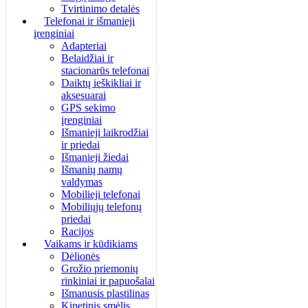
Tvirtinimo detalės
Telefonai ir išmanieji
įrenginiai
Adapteriai
Belaidžiai ir
stacionarūs telefonai
Daiktų ieškikliai ir
aksesuarai
GPS sekimo
įrenginiai
Išmanieji laikrodžiai
ir priedai
Išmanieji žiedai
Išmanių namų
valdymas
Mobilieji telefonai
Mobiliųjų telefonų
priedai
Racijos
Vaikams ir kūdikiams
Dėlionės
Grožio priemonių
rinkiniai ir papuošalai
Išmanusis plastilinas
Kinetinis smėlis