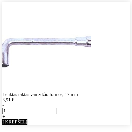
Lenktas raktas vamzdžio formos, 17 mm
3,91
€
-
+
Į KREPŠELĮ