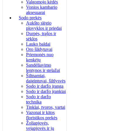
Valgomojo kėdės
Vonios kambario
aksesuarai
Sodo prekės
Aukšto slėgio
plovyklos ir priedai
Durpės, trąšos ir
sėklos
Lauko baldai
Oro šildytuvai
Priemonės nuo
kenkėjų
Sandėliavimo
lentynos ir stelažai
Šiltnamiai,
daigintuvai, šiltlysvės
Sodo ir daržo įranga
Sodo ir daržo įrankiai
Sodo ir daržo
technika
Tinklai, tvoros, vartai
Vazonai ir kitos
floristikos prekės
Žoliapjovės,
vejapjovės ir jų