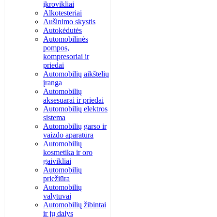
įkrovikliai
Alkotesteriai
Aušinimo skystis
Autokėdutės
Automobilinės
pompos,
kompresoriai ir
priedai
Automobilių aikštelių
įranga
Automobilių
aksesuarai ir priedai
Automobilių elektros
sistema
Automobilių garso ir
vaizdo aparatūra
Automobilių
kosmetika ir oro
gaivikliai
Automobilių
priežiūra
Automobilių
valytuvai
Automobilių žibintai
ir jų dalys