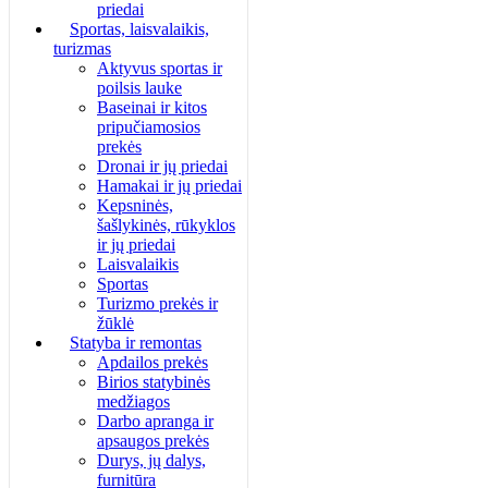
priedai
Sportas, laisvalaikis,
turizmas
Aktyvus sportas ir
poilsis lauke
Baseinai ir kitos
pripučiamosios
prekės
Dronai ir jų priedai
Hamakai ir jų priedai
Kepsninės,
šašlykinės, rūkyklos
ir jų priedai
Laisvalaikis
Sportas
Turizmo prekės ir
žūklė
Statyba ir remontas
Apdailos prekės
Birios statybinės
medžiagos
Darbo apranga ir
apsaugos prekės
Durys, jų dalys,
furnitūra