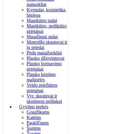
matuokliai
Kvepalai, kosmetika,
higiena
Manikiūro stalai
Manikiūro, pedikiūro
prietaisai
Masažiniai stalai
Moteriški skustuvai ir
jų priedai
Pėdų masažuokliai
Plaukų džiovintuvai
Plaukų formavimo
prietaisai
Plaukų kirpimo
mašinėlės
Veido priežiūros
prietaisai
Vyr. skustuvai ir
skutimosi peiliukai
Gyvūnų prekės
Graužikams
Katėms
Paukščiams
Šunims
Žuvims