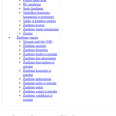
Prekės mokyklai
RC modeliai
Stalo žaidimai
Vaikiškos kuprinės,
lagaminai ir piniginės
Vaikų ir kūdikių prekės
Žaidimo kortos
Žaidimų stalai patalpoms
Žaislai
Žaidimų įranga
Virtuali realybė (VR)
Žaidimų ausinės
Žaidimų figūrėlės
Žaidimų kėdės ir priedai
Žaidimų kiti aksesuarai
Žaidimų klaviatūros ir
priedai
Žaidimų konsolės ir
priedai
Žaidimų mikrofonai
Žaidimų pelės ir priedai
Žaidimų stalai
Žaidimų vairai ir priedai
Žaidimų valdikliai ir
priedai