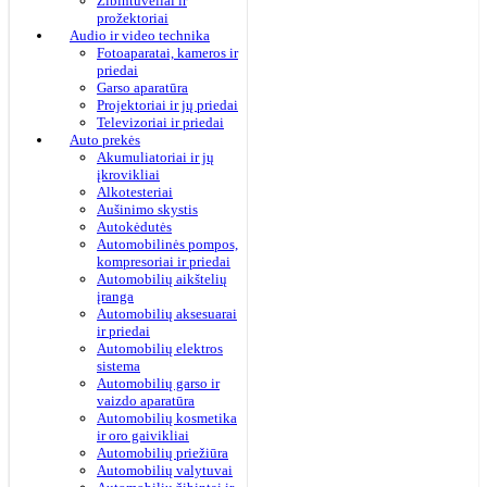
Žibintuvėliai ir
prožektoriai
Audio ir video technika
Fotoaparatai, kameros ir
priedai
Garso aparatūra
Projektoriai ir jų priedai
Televizoriai ir priedai
Auto prekės
Akumuliatoriai ir jų
įkrovikliai
Alkotesteriai
Aušinimo skystis
Autokėdutės
Automobilinės pompos,
kompresoriai ir priedai
Automobilių aikštelių
įranga
Automobilių aksesuarai
ir priedai
Automobilių elektros
sistema
Automobilių garso ir
vaizdo aparatūra
Automobilių kosmetika
ir oro gaivikliai
Automobilių priežiūra
Automobilių valytuvai