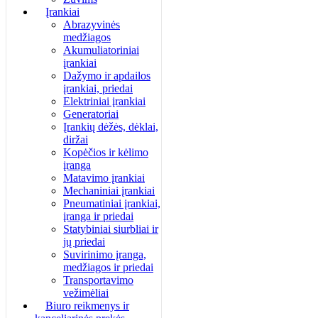
Įrankiai
Abrazyvinės
medžiagos
Akumuliatoriniai
įrankiai
Dažymo ir apdailos
įrankiai, priedai
Elektriniai įrankiai
Generatoriai
Įrankių dėžės, dėklai,
diržai
Kopėčios ir kėlimo
įranga
Matavimo įrankiai
Mechaniniai įrankiai
Pneumatiniai įrankiai,
įranga ir priedai
Statybiniai siurbliai ir
jų priedai
Suvirinimo įranga,
medžiagos ir priedai
Transportavimo
vežimėliai
Biuro reikmenys ir