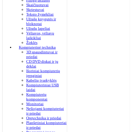
Pinigų dėžutės
Skaičiuotuvai
Skriestuvai
Teksto žymėkliai
Užrašų knygutės ir
bloknotai
Užrašų lapeliai
Vėliavos, vėliavų
laikikliai
Žirklės
Kompiuterinė technika
3D spausdintuvai ir
priedai
CD DVD diskai ir jų
dėklai
Išoriniai kompiuterių
įrenginiai
Kabelių tvarkyklės
Kompiuteriniai USB
laidai
Kompiuterių
komponentai
Monitoriai
Nešiojami kompiuteriai
ir priedai
Orgtechnika ir priedai
Planšetiniai kompiuteriai
ir priedai