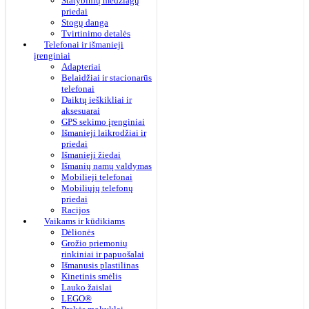
Statybinių medžiagų
priedai
Stogų danga
Tvirtinimo detalės
Telefonai ir išmanieji
įrenginiai
Adapteriai
Belaidžiai ir stacionarūs
telefonai
Daiktų ieškikliai ir
aksesuarai
GPS sekimo įrenginiai
Išmanieji laikrodžiai ir
priedai
Išmanieji žiedai
Išmanių namų valdymas
Mobilieji telefonai
Mobiliųjų telefonų
priedai
Racijos
Vaikams ir kūdikiams
Dėlionės
Grožio priemonių
rinkiniai ir papuošalai
Išmanusis plastilinas
Kinetinis smėlis
Lauko žaislai
LEGO®