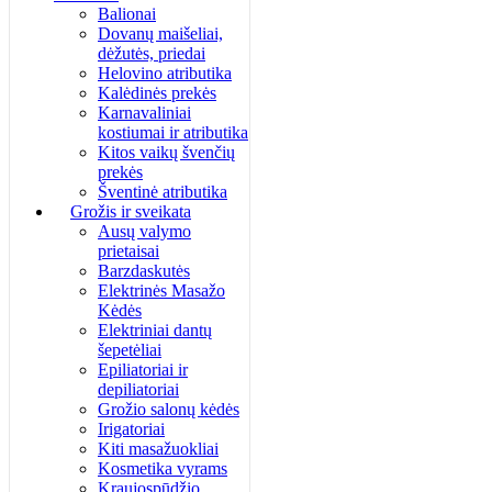
Balionai
Dovanų maišeliai,
dėžutės, priedai
Helovino atributika
Kalėdinės prekės
Karnavaliniai
kostiumai ir atributika
Kitos vaikų švenčių
prekės
Šventinė atributika
Grožis ir sveikata
Ausų valymo
prietaisai
Barzdaskutės
Elektrinės Masažo
Kėdės
Elektriniai dantų
šepetėliai
Epiliatoriai ir
depiliatoriai
Grožio salonų kėdės
Irigatoriai
Kiti masažuokliai
Kosmetika vyrams
Kraujospūdžio