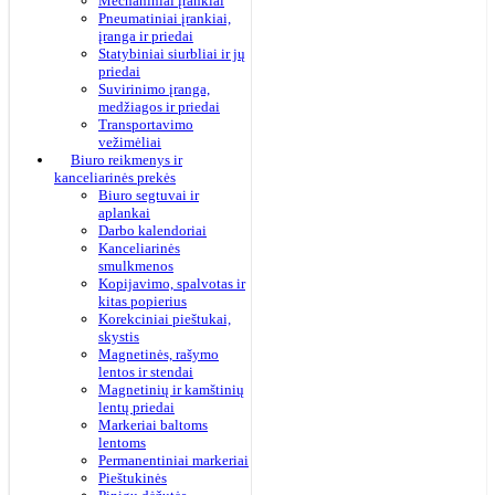
Mechaniniai įrankiai
Pneumatiniai įrankiai,
įranga ir priedai
Statybiniai siurbliai ir jų
priedai
Suvirinimo įranga,
medžiagos ir priedai
Transportavimo
vežimėliai
Biuro reikmenys ir
kanceliarinės prekės
Biuro segtuvai ir
aplankai
Darbo kalendoriai
Kanceliarinės
smulkmenos
Kopijavimo, spalvotas ir
kitas popierius
Korekciniai pieštukai,
skystis
Magnetinės, rašymo
lentos ir stendai
Magnetinių ir kamštinių
lentų priedai
Markeriai baltoms
lentoms
Permanentiniai markeriai
Pieštukinės