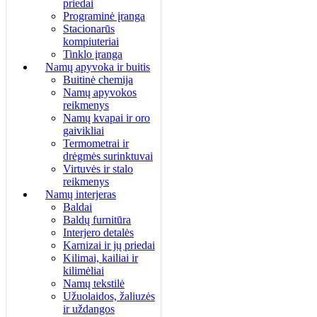
priedai
Programinė įranga
Stacionarūs
kompiuteriai
Tinklo įranga
Namų apyvoka ir buitis
Buitinė chemija
Namų apyvokos
reikmenys
Namų kvapai ir oro
gaivikliai
Termometrai ir
drėgmės surinktuvai
Virtuvės ir stalo
reikmenys
Namų interjeras
Baldai
Baldų furnitūra
Interjero detalės
Karnizai ir jų priedai
Kilimai, kailiai ir
kilimėliai
Namų tekstilė
Užuolaidos, žaliuzės
ir uždangos