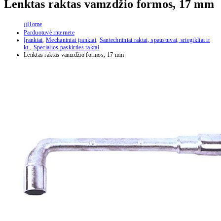
Lenktas raktas vamzdžio formos, 17 mm
Home
Parduotuvė internete
Įrankiai
,
Mechaniniai įrankiai
,
Santechniniai raktai, spaustuvai, sriegikliai ir
kt.
,
Specialios paskirties raktai
Lenktas raktas vamzdžio formos, 17 mm