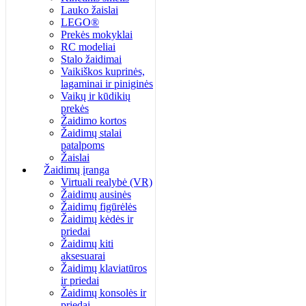
Lauko žaislai
LEGO®
Prekės mokyklai
RC modeliai
Stalo žaidimai
Vaikiškos kuprinės,
lagaminai ir piniginės
Vaikų ir kūdikių
prekės
Žaidimo kortos
Žaidimų stalai
patalpoms
Žaislai
Žaidimų įranga
Virtuali realybė (VR)
Žaidimų ausinės
Žaidimų figūrėlės
Žaidimų kėdės ir
priedai
Žaidimų kiti
aksesuarai
Žaidimų klaviatūros
ir priedai
Žaidimų konsolės ir
priedai