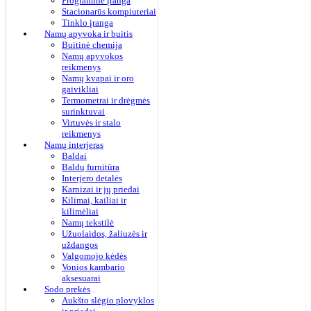
Programinė įranga
Stacionarūs kompiuteriai
Tinklo įranga
Namų apyvoka ir buitis
Buitinė chemija
Namų apyvokos
reikmenys
Namų kvapai ir oro
gaivikliai
Termometrai ir drėgmės
surinktuvai
Virtuvės ir stalo
reikmenys
Namų interjeras
Baldai
Baldų furnitūra
Interjero detalės
Karnizai ir jų priedai
Kilimai, kailiai ir
kilimėliai
Namų tekstilė
Užuolaidos, žaliuzės ir
uždangos
Valgomojo kėdės
Vonios kambario
aksesuarai
Sodo prekės
Aukšto slėgio plovyklos