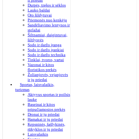
ir priedai
Durpės, trąšos ir sėklos
Lauko baldai
Oro šildytuvai
Priemonės nuo kenkėjų
Sandėliavimo lentynos ir
stelažai
Šiltnamiai, daigintuvai,
šiltlysvės
Sodo ir daržo įranga
Sodo ir daržo įrankiai
Sodo ir daržo technika
Tinklai, tvoros, vartai
Vazonai ir kitos
floristikos prekės
Žoliapjovės, vejapjovės
ir jų priedai
Sportas, laisvalaikis,
turizmas
Aktyvus sportas ir poilsis
lauke
Baseinai ir kitos
pripučiamosios prekės
Dronai ir jų priedai
Hamakai ir jų priedai
Kepsninės, šašlykinės,
rūkyklos ir jų priedai
Laisvalaikis