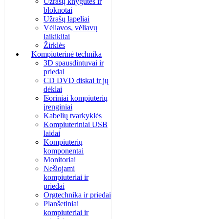
Užrašų knygutės ir
bloknotai
Užrašų lapeliai
Vėliavos, vėliavų
laikikliai
Žirklės
Kompiuterinė technika
3D spausdintuvai ir
priedai
CD DVD diskai ir jų
dėklai
Išoriniai kompiuterių
įrenginiai
Kabelių tvarkyklės
Kompiuteriniai USB
laidai
Kompiuterių
komponentai
Monitoriai
Nešiojami
kompiuteriai ir
priedai
Orgtechnika ir priedai
Planšetiniai
kompiuteriai ir