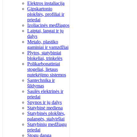
Elektros instaliacija
Gipskartonio
plokštės, profiliai ir
priedai
Izoliacinės medžiagos
Laiptai, langai ir jų
dalys
Metalo, plastiko
gaminiai ir vamzdžiai
Plytos, statybiniai
blokeliai, trinkelės
Polikarbonatiniai
stogeliai, lietaus
nutekėjimo sistemos
Santechnika ir
šildymas
Saulės elektrinės ir
priedai
Spynos ir jų dalys
Statybinė mediena
Statybinės plokštės,
palangės, stalviršiai
Statybinių medžiagų
priedai
Stogų danga