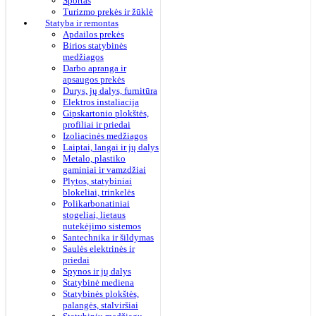
Sportas
Turizmo prekės ir žūklė
Statyba ir remontas
Apdailos prekės
Birios statybinės
medžiagos
Darbo apranga ir
apsaugos prekės
Durys, jų dalys, furnitūra
Elektros instaliacija
Gipskartonio plokštės,
profiliai ir priedai
Izoliacinės medžiagos
Laiptai, langai ir jų dalys
Metalo, plastiko
gaminiai ir vamzdžiai
Plytos, statybiniai
blokeliai, trinkelės
Polikarbonatiniai
stogeliai, lietaus
nutekėjimo sistemos
Santechnika ir šildymas
Saulės elektrinės ir
priedai
Spynos ir jų dalys
Statybinė mediena
Statybinės plokštės,
palangės, stalviršiai