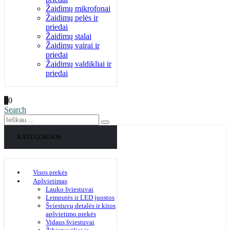
Žaidimų mikrofonai
Žaidimų pelės ir
priedai
Žaidimų stalai
Žaidimų vairai ir
priedai
Žaidimų valdikliai ir
priedai
0
0
Search
KATEGORIJOS
Visos prekės
Apšvietimas
Lauko šviestuvai
Lemputės ir LED juostos
Šviestuvų detalės ir kitos
apšvietimo prekės
Vidaus šviestuvai