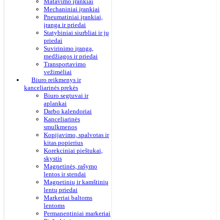
Matavimo įrankiai
Mechaniniai įrankiai
Pneumatiniai įrankiai,
įranga ir priedai
Statybiniai siurbliai ir jų
priedai
Suvirinimo įranga,
medžiagos ir priedai
Transportavimo
vežimėliai
Biuro reikmenys ir
kanceliarinės prekės
Biuro segtuvai ir
aplankai
Darbo kalendoriai
Kanceliarinės
smulkmenos
Kopijavimo, spalvotas ir
kitas popierius
Korekciniai pieštukai,
skystis
Magnetinės, rašymo
lentos ir stendai
Magnetinių ir kamštinių
lentų priedai
Markeriai baltoms
lentoms
Permanentiniai markeriai