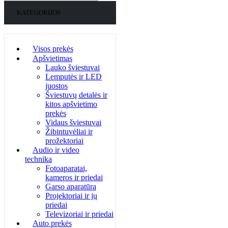
KATEGORIJOS
Visos prekės
Apšvietimas
Lauko šviestuvai
Lemputės ir LED
juostos
Šviestuvų detalės ir
kitos apšvietimo
prekės
Vidaus šviestuvai
Žibintuvėliai ir
prožektoriai
Audio ir video
technika
Fotoaparatai,
kameros ir priedai
Garso aparatūra
Projektoriai ir jų
priedai
Televizoriai ir priedai
Auto prekės