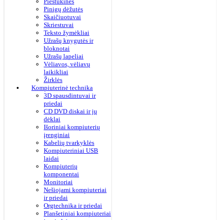
Pieštukinės
Pinigų dėžutės
Skaičiuotuvai
Skriestuvai
Teksto žymėkliai
Užrašų knygutės ir
bloknotai
Užrašų lapeliai
Vėliavos, vėliavų
laikikliai
Žirklės
Kompiuterinė technika
3D spausdintuvai ir
priedai
CD DVD diskai ir jų
dėklai
Išoriniai kompiuterių
įrenginiai
Kabelių tvarkyklės
Kompiuteriniai USB
laidai
Kompiuterių
komponentai
Monitoriai
Nešiojami kompiuteriai
ir priedai
Orgtechnika ir priedai
Planšetiniai kompiuteriai