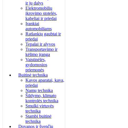
ir jų dalys
Elektromobilių
įkrovimo stotelės,
kabeliai ir priedai
Įrankiai
automobiliams
Ratlankių gaubtai ir
priedai
Tepalai ir alyvos
Transportavimo ir
kėlimo įranga
Vaistinėlės,
gydomosios
priemonės
Buitinė technika
Kavos aparatai, kava,
priedai
Namų technika
Šildymo, klimato
kontrolės technika
Smulki virtuvės
technika
Stambi buitinė
technika
Dovanos ir švenčių