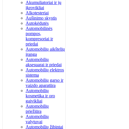
Akumuliatoriai ir jų
įkrovikliai
Alkotesteriai
Aušinimo skystis
Autokėdutės
Automobilinės
pompos,
kompresoriai ir
priedai
Automobilių aikštelių
įranga
Automobilių
aksesuarai ir priedai
Automobilių elektros
sistema
Automobilių garso ir
vaizdo aparatūra
Automobilių
kosmetika ir oro
gaivikliai
Automobilių
priežiūra
Automobilių
valytuvai
Automobilių žibintai