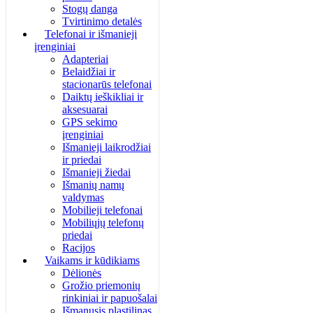
Stogų danga
Tvirtinimo detalės
Telefonai ir išmanieji
įrenginiai
Adapteriai
Belaidžiai ir
stacionarūs telefonai
Daiktų ieškikliai ir
aksesuarai
GPS sekimo
įrenginiai
Išmanieji laikrodžiai
ir priedai
Išmanieji žiedai
Išmanių namų
valdymas
Mobilieji telefonai
Mobiliųjų telefonų
priedai
Racijos
Vaikams ir kūdikiams
Dėlionės
Grožio priemonių
rinkiniai ir papuošalai
Išmanusis plastilinas