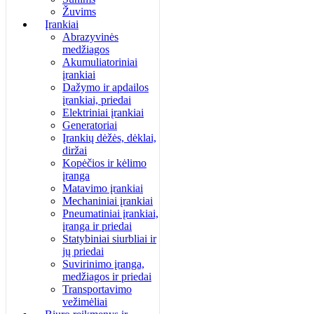
Žuvims
Įrankiai
Abrazyvinės
medžiagos
Akumuliatoriniai
įrankiai
Dažymo ir apdailos
įrankiai, priedai
Elektriniai įrankiai
Generatoriai
Įrankių dėžės, dėklai,
diržai
Kopėčios ir kėlimo
įranga
Matavimo įrankiai
Mechaniniai įrankiai
Pneumatiniai įrankiai,
įranga ir priedai
Statybiniai siurbliai ir
jų priedai
Suvirinimo įranga,
medžiagos ir priedai
Transportavimo
vežimėliai