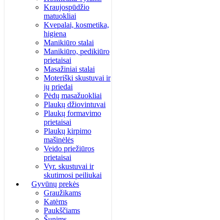
Kraujospūdžio
matuokliai
Kvepalai, kosmetika,
higiena
Manikiūro stalai
Manikiūro, pedikiūro
prietaisai
Masažiniai stalai
Moteriški skustuvai ir
jų priedai
Pėdų masažuokliai
Plaukų džiovintuvai
Plaukų formavimo
prietaisai
Plaukų kirpimo
mašinėlės
Veido priežiūros
prietaisai
Vyr. skustuvai ir
skutimosi peiliukai
Gyvūnų prekės
Graužikams
Katėms
Paukščiams
Šunims