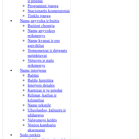
ir priedai
Programinė įranga
Stacionarūs kompiuteriai
Tinklo įranga
Namų apyvoka ir buitis
Buitinė chemija
Namų apyvokos
reikmenys
Namų kvapai ir oro
gaivikliai
Termometrai ir drėgmės
surinktuvai
Virtuvės ir stalo
reikmenys
Namų interjeras
Baldai
Baldų furnitūra
Interjero detalės
Karnizai ir jų priedai
Kilimai, kailiai ir
kilimėliai
Namų tekstilė
Užuolaidos, žaliuzės ir
uždangos
Valgomojo kėdės
Vonios kambario
aksesuarai
Sodo prekės