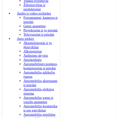
Vidaus šviestuvai
Žibintuvėliai ir
prožektoriai
Audio ir video technika
Fotoaparatai, kameros ir
priedai
Garso aparatūra
Projektoriai ir jų priedai
Televizoriai ir priedai
Auto prekės
Akumuliatoriai ir jų
įkrovikliai
Alkotesteriai
Aušinimo skystis
Autokėdutės
Automobilinės pompos,
kompresoriai ir priedai
Automobilių aikštelių
įranga
Automobilių aksesuarai
ir priedai
Automobilių elektros
sistema
Automobilių garso ir
vaizdo aparatūra
Automobilių kosmetika
ir oro gaivikliai
Automobilių priežiūra