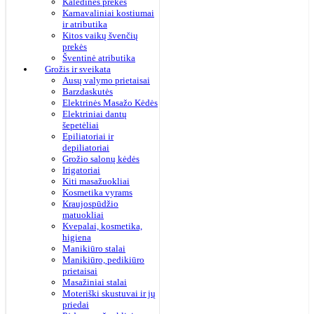
Kalėdinės prekės
Karnavaliniai kostiumai
ir atributika
Kitos vaikų švenčių
prekės
Šventinė atributika
Grožis ir sveikata
Ausų valymo prietaisai
Barzdaskutės
Elektrinės Masažo Kėdės
Elektriniai dantų
šepetėliai
Epiliatoriai ir
depiliatoriai
Grožio salonų kėdės
Irigatoriai
Kiti masažuokliai
Kosmetika vyrams
Kraujospūdžio
matuokliai
Kvepalai, kosmetika,
higiena
Manikiūro stalai
Manikiūro, pedikiūro
prietaisai
Masažiniai stalai
Moteriški skustuvai ir jų
priedai