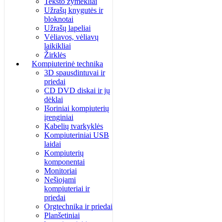
Teksto žymėkliai
Užrašų knygutės ir
bloknotai
Užrašų lapeliai
Vėliavos, vėliavų
laikikliai
Žirklės
Kompiuterinė technika
3D spausdintuvai ir
priedai
CD DVD diskai ir jų
dėklai
Išoriniai kompiuterių
įrenginiai
Kabelių tvarkyklės
Kompiuteriniai USB
laidai
Kompiuterių
komponentai
Monitoriai
Nešiojami
kompiuteriai ir
priedai
Orgtechnika ir priedai
Planšetiniai