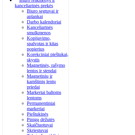
Biuro reikmenys ir
kanceliarinės prekės
Biuro segtuvai ir
aplankai
Darbo kalendoriai
Kanceliarinės
smulkmenos
Kopijavimo,
spalvotas ir kitas
popierius
Korekciniai pieštukai,
skystis
Magnetinės, rašymo
lentos ir stendai
Magnetinių ir
kamštinių lentų
priedai
Markeriai baltoms
lentoms
Permanentiniai
markeriai
Pieštukinės
Pinigų dėžutės
Skaičiuotuvai
Skriestuvai