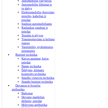
Automobilių valytuvai
Automobilių žibintai ir
jų dalys
Elektromobilių įkrovimo
stotelės, kabeliai ir
priedai
Įrankiai automobiliams
Ratlankių gaubtai ir
priedai
Tepalai ir alyvos
Transportavimo ir kėlimo
įranga
Vaistinėlės, gydomosios
priemonės
Buitinė technika
Kavos aparatai, kava,
priedai
Namų technika
Šildymo, klimato
kontrolės technika
Smulki virtuvės technika
Stambi buitinė technika
Dovanos ir švenčių
atributika
Balionai
Dovanų maišeliai,
dėžutės, priedai
Helovino atributika