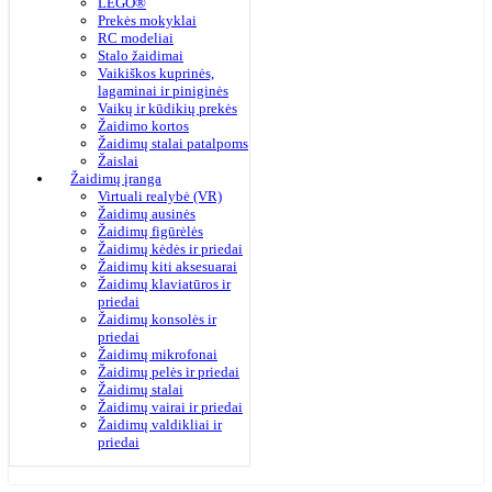
LEGO®
Prekės mokyklai
RC modeliai
Stalo žaidimai
Vaikiškos kuprinės,
lagaminai ir piniginės
Vaikų ir kūdikių prekės
Žaidimo kortos
Žaidimų stalai patalpoms
Žaislai
Žaidimų įranga
Virtuali realybė (VR)
Žaidimų ausinės
Žaidimų figūrėlės
Žaidimų kėdės ir priedai
Žaidimų kiti aksesuarai
Žaidimų klaviatūros ir
priedai
Žaidimų konsolės ir
priedai
Žaidimų mikrofonai
Žaidimų pelės ir priedai
Žaidimų stalai
Žaidimų vairai ir priedai
Žaidimų valdikliai ir
priedai