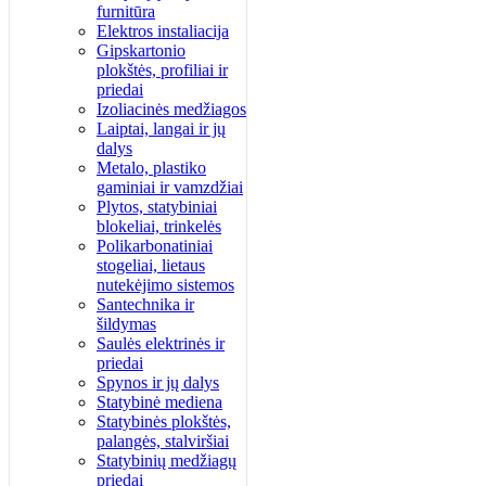
furnitūra
Elektros instaliacija
Gipskartonio
plokštės, profiliai ir
priedai
Izoliacinės medžiagos
Laiptai, langai ir jų
dalys
Metalo, plastiko
gaminiai ir vamzdžiai
Plytos, statybiniai
blokeliai, trinkelės
Polikarbonatiniai
stogeliai, lietaus
nutekėjimo sistemos
Santechnika ir
šildymas
Saulės elektrinės ir
priedai
Spynos ir jų dalys
Statybinė mediena
Statybinės plokštės,
palangės, stalviršiai
Statybinių medžiagų
priedai