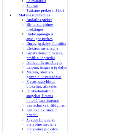
Laisvalaikis
Sportas
Turizmo prekės ir žūklė
Statyba ir remontas
Apdailos prekės
Birios statybinės
medžiagos
Darbo apranga ir
apsaugos prekės
Durys, jų dalys, furnitūra
Elektros instaliacija
Gipskartonio plokštės,
profiliai ir priedai
Izoliacinės medžiagos
Laiptai, langai ir jų dalys
Metalo, plastiko
gaminiai ir vamzdžiai
Plytos, statybiniai
blokeliai, trinkelės
Polikarbonatiniai
stogeliai, lietaus
nutekėjimo sistemos
Santechnika ir šildymas
Saulės elektrinės ir
priedai
Spynos ir jų dalys
Statybinė mediena
Statybinės plokštės,