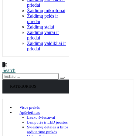
priedai
Žaidimų mikrofonai
Žaidimų pelės ir
priedai
Žaidimų stalai
Žaidimų vairai ir
priedai
Žaidimų valdikliai ir
priedai
0
0
Search
KATEGORIJOS
Visos prekės
Apšvietimas
Lauko šviestuvai
Lemputės ir LED juostos
Šviestuvų detalės ir kitos
apšvietimo prekės