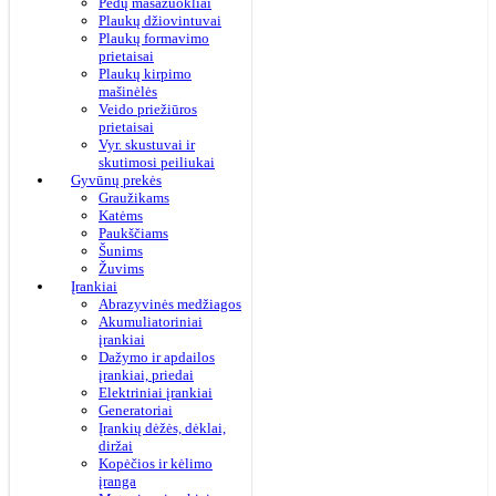
Pėdų masažuokliai
Plaukų džiovintuvai
Plaukų formavimo
prietaisai
Plaukų kirpimo
mašinėlės
Veido priežiūros
prietaisai
Vyr. skustuvai ir
skutimosi peiliukai
Gyvūnų prekės
Graužikams
Katėms
Paukščiams
Šunims
Žuvims
Įrankiai
Abrazyvinės medžiagos
Akumuliatoriniai
įrankiai
Dažymo ir apdailos
įrankiai, priedai
Elektriniai įrankiai
Generatoriai
Įrankių dėžės, dėklai,
diržai
Kopėčios ir kėlimo
įranga