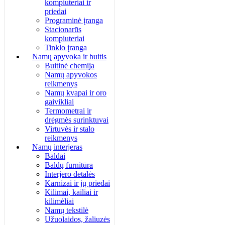
kompiuteriai ir
priedai
Programinė įranga
Stacionarūs
kompiuteriai
Tinklo įranga
Namų apyvoka ir buitis
Buitinė chemija
Namų apyvokos
reikmenys
Namų kvapai ir oro
gaivikliai
Termometrai ir
drėgmės surinktuvai
Virtuvės ir stalo
reikmenys
Namų interjeras
Baldai
Baldų furnitūra
Interjero detalės
Karnizai ir jų priedai
Kilimai, kailiai ir
kilimėliai
Namų tekstilė
Užuolaidos, žaliuzės