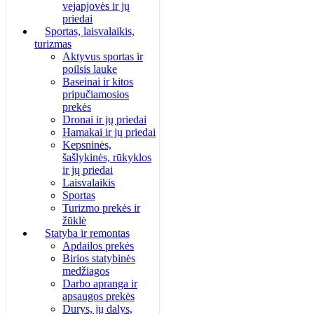
vejapjovės ir jų
priedai
Sportas, laisvalaikis,
turizmas
Aktyvus sportas ir
poilsis lauke
Baseinai ir kitos
pripučiamosios
prekės
Dronai ir jų priedai
Hamakai ir jų priedai
Kepsninės,
šašlykinės, rūkyklos
ir jų priedai
Laisvalaikis
Sportas
Turizmo prekės ir
žūklė
Statyba ir remontas
Apdailos prekės
Birios statybinės
medžiagos
Darbo apranga ir
apsaugos prekės
Durys, jų dalys,