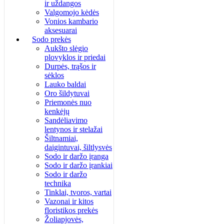
ir uždangos
Valgomojo kėdės
Vonios kambario
aksesuarai
Sodo prekės
Aukšto slėgio
plovyklos ir priedai
Durpės, trąšos ir
sėklos
Lauko baldai
Oro šildytuvai
Priemonės nuo
kenkėjų
Sandėliavimo
lentynos ir stelažai
Šiltnamiai,
daigintuvai, šiltlysvės
Sodo ir daržo įranga
Sodo ir daržo įrankiai
Sodo ir daržo
technika
Tinklai, tvoros, vartai
Vazonai ir kitos
floristikos prekės
Žoliapjovės,