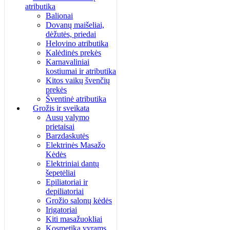
atributika
Balionai
Dovanų maišeliai,
dėžutės, priedai
Helovino atributika
Kalėdinės prekės
Karnavaliniai
kostiumai ir atributika
Kitos vaikų švenčių
prekės
Šventinė atributika
Grožis ir sveikata
Ausų valymo
prietaisai
Barzdaskutės
Elektrinės Masažo
Kėdės
Elektriniai dantų
šepetėliai
Epiliatoriai ir
depiliatoriai
Grožio salonų kėdės
Irigatoriai
Kiti masažuokliai
Kosmetika vyrams