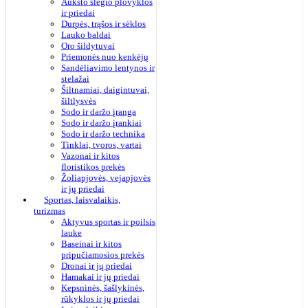
Aukšto slėgio plovyklos
ir priedai
Durpės, trąšos ir sėklos
Lauko baldai
Oro šildytuvai
Priemonės nuo kenkėjų
Sandėliavimo lentynos ir
stelažai
Šiltnamiai, daigintuvai,
šiltlysvės
Sodo ir daržo įranga
Sodo ir daržo įrankiai
Sodo ir daržo technika
Tinklai, tvoros, vartai
Vazonai ir kitos
floristikos prekės
Žoliapjovės, vejapjovės
ir jų priedai
Sportas, laisvalaikis,
turizmas
Aktyvus sportas ir poilsis
lauke
Baseinai ir kitos
pripučiamosios prekės
Dronai ir jų priedai
Hamakai ir jų priedai
Kepsninės, šašlykinės,
rūkyklos ir jų priedai