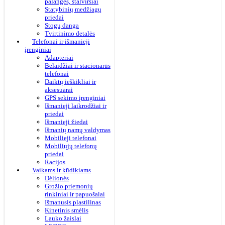
palangės, stalviršiai
Statybinių medžiagų
priedai
Stogų danga
Tvirtinimo detalės
Telefonai ir išmanieji
įrenginiai
Adapteriai
Belaidžiai ir stacionarūs
telefonai
Daiktų ieškikliai ir
aksesuarai
GPS sekimo įrenginiai
Išmanieji laikrodžiai ir
priedai
Išmanieji žiedai
Išmanių namų valdymas
Mobilieji telefonai
Mobiliųjų telefonų
priedai
Racijos
Vaikams ir kūdikiams
Dėlionės
Grožio priemonių
rinkiniai ir papuošalai
Išmanusis plastilinas
Kinetinis smėlis
Lauko žaislai