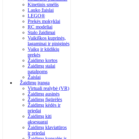
Kinetinis smėlis
Lauko žaislai
LEGO®
Prekės mokyklai
RC modeliai
Stalo žaidimai
Vaikiškos kuprinės,
lagaminai ir piniginės
Vaikų ir kūdikių
prekės
Žaidimo kortos
Žaidimų stalai
patalpoms
Žaislai
Žaidimų įranga
Virtuali realybė (VR)
Žaidimų ausinės
Žaidimų figūrėlės
Žaidimų kėdės ir
priedai
Žaidimų kiti
aksesuarai
Žaidimų klaviatūros
ir priedai
Žaidimų konsolės ir