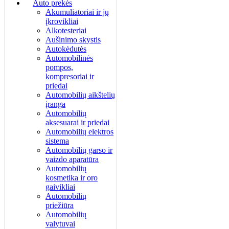
Auto prekės
Akumuliatoriai ir jų
įkrovikliai
Alkotesteriai
Aušinimo skystis
Autokėdutės
Automobilinės
pompos,
kompresoriai ir
priedai
Automobilių aikštelių
įranga
Automobilių
aksesuarai ir priedai
Automobilių elektros
sistema
Automobilių garso ir
vaizdo aparatūra
Automobilių
kosmetika ir oro
gaivikliai
Automobilių
priežiūra
Automobilių
valytuvai