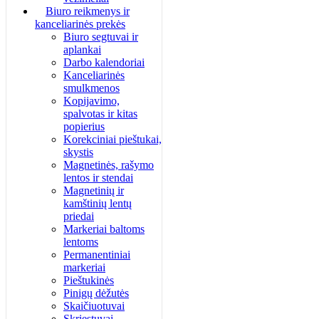
Biuro reikmenys ir
kanceliarinės prekės
Biuro segtuvai ir
aplankai
Darbo kalendoriai
Kanceliarinės
smulkmenos
Kopijavimo,
spalvotas ir kitas
popierius
Korekciniai pieštukai,
skystis
Magnetinės, rašymo
lentos ir stendai
Magnetinių ir
kamštinių lentų
priedai
Markeriai baltoms
lentoms
Permanentiniai
markeriai
Pieštukinės
Pinigų dėžutės
Skaičiuotuvai
Skriestuvai