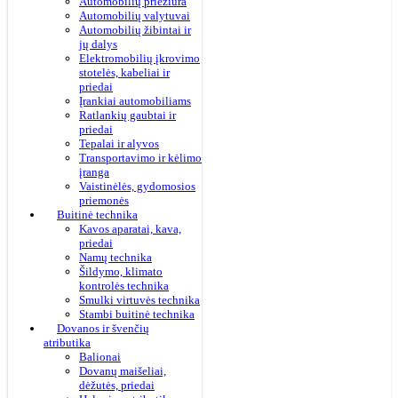
Automobilių priežiūra
Automobilių valytuvai
Automobilių žibintai ir
jų dalys
Elektromobilių įkrovimo
stotelės, kabeliai ir
priedai
Įrankiai automobiliams
Ratlankių gaubtai ir
priedai
Tepalai ir alyvos
Transportavimo ir kėlimo
įranga
Vaistinėlės, gydomosios
priemonės
Buitinė technika
Kavos aparatai, kava,
priedai
Namų technika
Šildymo, klimato
kontrolės technika
Smulki virtuvės technika
Stambi buitinė technika
Dovanos ir švenčių
atributika
Balionai
Dovanų maišeliai,
dėžutės, priedai