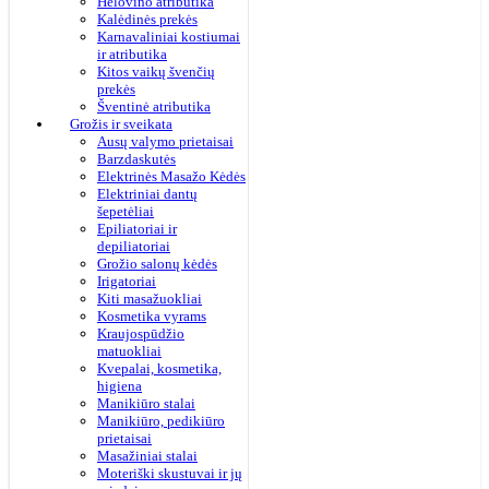
Helovino atributika
Kalėdinės prekės
Karnavaliniai kostiumai
ir atributika
Kitos vaikų švenčių
prekės
Šventinė atributika
Grožis ir sveikata
Ausų valymo prietaisai
Barzdaskutės
Elektrinės Masažo Kėdės
Elektriniai dantų
šepetėliai
Epiliatoriai ir
depiliatoriai
Grožio salonų kėdės
Irigatoriai
Kiti masažuokliai
Kosmetika vyrams
Kraujospūdžio
matuokliai
Kvepalai, kosmetika,
higiena
Manikiūro stalai
Manikiūro, pedikiūro
prietaisai
Masažiniai stalai
Moteriški skustuvai ir jų