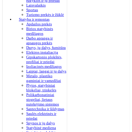
rūkyklos ir jų priedai
Laisvalaikis
Sportas
Turizmo prekės ir žūklė
Statyba ir remontas
Apdailos prekės
Birios statybinės
medžiagos
Darbo apranga ir
apsaugos prekės
Durys, jų dalys, furnitūra
Elektros instaliacija
Gipskartonio plokštės,
profiliai ir priedai
Izoliacinės medžiagos
Laiptai, langai ir jų dalys
Metalo, plastiko
gaminiai ir vamzdžiai
Plytos, statybiniai
blokeliai, trinkelės
Polikarbonatiniai
stogeliai, lietaus
nutekėjimo sistemos
Santechnika ir šildymas
Saulės elektrinės ir
priedai
Spynos ir jų dalys
Statybinė mediena