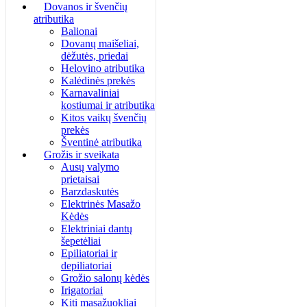
Dovanos ir švenčių
atributika
Balionai
Dovanų maišeliai,
dėžutės, priedai
Helovino atributika
Kalėdinės prekės
Karnavaliniai
kostiumai ir atributika
Kitos vaikų švenčių
prekės
Šventinė atributika
Grožis ir sveikata
Ausų valymo
prietaisai
Barzdaskutės
Elektrinės Masažo
Kėdės
Elektriniai dantų
šepetėliai
Epiliatoriai ir
depiliatoriai
Grožio salonų kėdės
Irigatoriai
Kiti masažuokliai