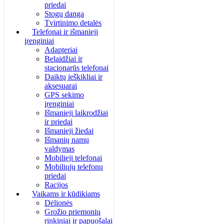
priedai
Stogų danga
Tvirtinimo detalės
Telefonai ir išmanieji
įrenginiai
Adapteriai
Belaidžiai ir
stacionarūs telefonai
Daiktų ieškikliai ir
aksesuarai
GPS sekimo
įrenginiai
Išmanieji laikrodžiai
ir priedai
Išmanieji žiedai
Išmanių namų
valdymas
Mobilieji telefonai
Mobiliųjų telefonų
priedai
Racijos
Vaikams ir kūdikiams
Dėlionės
Grožio priemonių
rinkiniai ir papuošalai