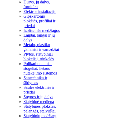
Durys, jų dalys,
furnitūra
Elektros instaliacija
Gipskartonio
plokštės, profiliai ir
priedai
Izoliacinės medžiagos
Laiptai, langai ir jų
dalys
Metalo, plastiko
gaminiai ir vamzdžiai
Plytos, statybiniai
blokeliai, trinkelės
Polikarbonatiniai
stogeliai, lietaus
nutekėjimo sistemos
Santechnika ir
šildymas
Saulės elektrinės ir
priedai
Spynos ir jų dalys
Statybinė mediena
Statybinės plokštės,
palangės, stalviršiai
Statybinių medžiagų