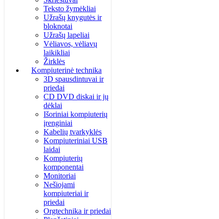
Teksto žymėkliai
Užrašų knygutės ir
bloknotai
Užrašų lapeliai
Vėliavos, vėliavų
laikikliai
Žirklės
Kompiuterinė technika
3D spausdintuvai ir
priedai
CD DVD diskai ir jų
dėklai
Išoriniai kompiuterių
įrenginiai
Kabelių tvarkyklės
Kompiuteriniai USB
laidai
Kompiuterių
komponentai
Monitoriai
Nešiojami
kompiuteriai ir
priedai
Orgtechnika ir priedai