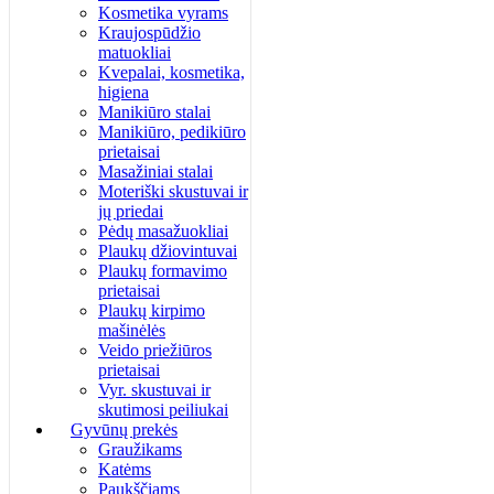
Kosmetika vyrams
Kraujospūdžio
matuokliai
Kvepalai, kosmetika,
higiena
Manikiūro stalai
Manikiūro, pedikiūro
prietaisai
Masažiniai stalai
Moteriški skustuvai ir
jų priedai
Pėdų masažuokliai
Plaukų džiovintuvai
Plaukų formavimo
prietaisai
Plaukų kirpimo
mašinėlės
Veido priežiūros
prietaisai
Vyr. skustuvai ir
skutimosi peiliukai
Gyvūnų prekės
Graužikams
Katėms
Paukščiams