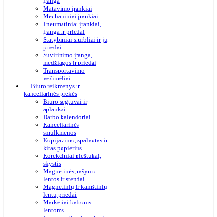
įranga
Matavimo įrankiai
Mechaniniai įrankiai
Pneumatiniai įrankiai,
įranga ir priedai
Statybiniai siurbliai ir jų
priedai
Suvirinimo įranga,
medžiagos ir priedai
Transportavimo
vežimėliai
Biuro reikmenys ir
kanceliarinės prekės
Biuro segtuvai ir
aplankai
Darbo kalendoriai
Kanceliarinės
smulkmenos
Kopijavimo, spalvotas ir
kitas popierius
Korekciniai pieštukai,
skystis
Magnetinės, rašymo
lentos ir stendai
Magnetinių ir kamštinių
lentų priedai
Markeriai baltoms
lentoms