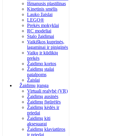
Išmanusis plastilinas
Kinetinis smėlis
Lauko žaislai
LEGO®
Prekės mokyklai
RC modeliai
Stalo žaidimai
Vaikiškos kuprinės,
lagaminai ir piniginės
Vaikų ir kūdikių
prekės
Žaidimo kortos
Žaidimų stalai
patalpoms
Žaislai
Žaidimų įranga
Virtuali realybė (VR)
Žaidimų ausinės
Žaidimų figūrėlės
Žaidimų kėdės ir
priedai
Žaidimų kiti
aksesuarai
Žaidimų klaviatūros
ir priedai