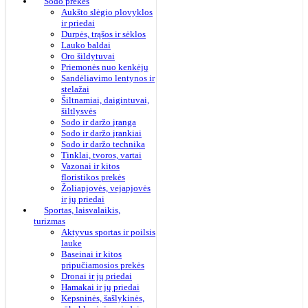
Sodo prekės
Aukšto slėgio plovyklos
ir priedai
Durpės, trąšos ir sėklos
Lauko baldai
Oro šildytuvai
Priemonės nuo kenkėjų
Sandėliavimo lentynos ir
stelažai
Šiltnamiai, daigintuvai,
šiltlysvės
Sodo ir daržo įranga
Sodo ir daržo įrankiai
Sodo ir daržo technika
Tinklai, tvoros, vartai
Vazonai ir kitos
floristikos prekės
Žoliapjovės, vejapjovės
ir jų priedai
Sportas, laisvalaikis,
turizmas
Aktyvus sportas ir poilsis
lauke
Baseinai ir kitos
pripučiamosios prekės
Dronai ir jų priedai
Hamakai ir jų priedai
Kepsninės, šašlykinės,