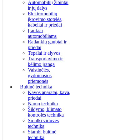
Automobilių žibintai
ir jų dalys
Elektromobilių
įkrovimo stotelės,
kabeliai ir priedai
Įrankiai
automobiliams
Ratlankių gaubtai ir
priedai
Tepalai ir alyvos
Transportavimo ir
kėlimo įranga
Vaistinėlės,
gydomosios
priemonės
Buitinė technika
Kavos aparatai, kava,
priedai
Namų technika
Šildymo, klimato
kontrolės technika
Smulki virtuvės
technika
Stambi buitinė
technika