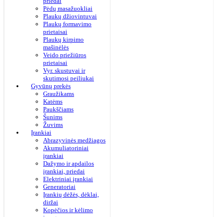
priedai
Pėdų masažuokliai
Plaukų džiovintuvai
Plaukų formavimo
prietaisai
Plaukų kirpimo
mašinėlės
Veido priežiūros
prietaisai
Vyr. skustuvai ir
skutimosi peiliukai
Gyvūnų prekės
Graužikams
Katėms
Paukščiams
Šunims
Žuvims
Įrankiai
Abrazyvinės medžiagos
Akumuliatoriniai
įrankiai
Dažymo ir apdailos
įrankiai, priedai
Elektriniai įrankiai
Generatoriai
Įrankių dėžės, dėklai,
diržai
Kopėčios ir kėlimo