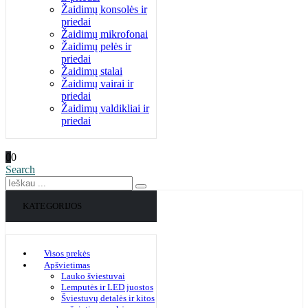
Žaidimų konsolės ir
priedai
Žaidimų mikrofonai
Žaidimų pelės ir
priedai
Žaidimų stalai
Žaidimų vairai ir
priedai
Žaidimų valdikliai ir
priedai
0
0
Search
KATEGORIJOS
Visos prekės
Apšvietimas
Lauko šviestuvai
Lemputės ir LED juostos
Šviestuvų detalės ir kitos