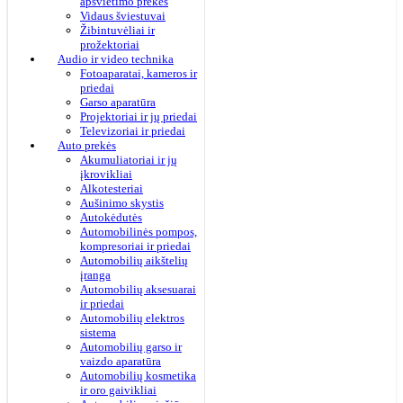
apšvietimo prekės
Vidaus šviestuvai
Žibintuvėliai ir
prožektoriai
Audio ir video technika
Fotoaparatai, kameros ir
priedai
Garso aparatūra
Projektoriai ir jų priedai
Televizoriai ir priedai
Auto prekės
Akumuliatoriai ir jų
įkrovikliai
Alkotesteriai
Aušinimo skystis
Autokėdutės
Automobilinės pompos,
kompresoriai ir priedai
Automobilių aikštelių
įranga
Automobilių aksesuarai
ir priedai
Automobilių elektros
sistema
Automobilių garso ir
vaizdo aparatūra
Automobilių kosmetika
ir oro gaivikliai