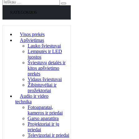
KATEGORIJOS
Visos prekės
Apšvietimas
Lauko šviestuvai
Lemputės ir LED
juostos
Šviestuvų detalės ir
kitos apšvietimo
prekės
Vidaus šviestuvai
Žibintuvėliai ir
prožektoriai
Audio ir video
technika
Fotoaparatai,
kameros ir priedai
Garso aparatūra
Projektoriai ir jų
priedai
Televizoriai ir priedai