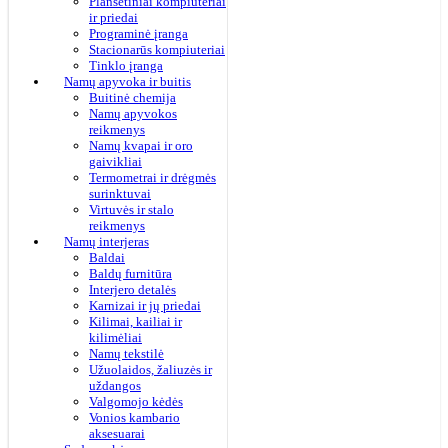
Planšetiniai kompiuteriai
ir priedai
Programinė įranga
Stacionarūs kompiuteriai
Tinklo įranga
Namų apyvoka ir buitis
Buitinė chemija
Namų apyvokos
reikmenys
Namų kvapai ir oro
gaivikliai
Termometrai ir drėgmės
surinktuvai
Virtuvės ir stalo
reikmenys
Namų interjeras
Baldai
Baldų furnitūra
Interjero detalės
Karnizai ir jų priedai
Kilimai, kailiai ir
kilimėliai
Namų tekstilė
Užuolaidos, žaliuzės ir
uždangos
Valgomojo kėdės
Vonios kambario
aksesuarai