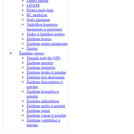
Lauko žaislai
LEGO®
Prekės mokyklai
RC modeliai
Stalo žaidimai
Vaikiškos kuprinės,
lagaminai ir piniginės
Vaikų ir kūdikių prekės
Žaidimo kortos
Žaidimų stalai patalpoms
Žaislai
Žaidimų įranga
Virtuali realybė (VR)
Žaidimų ausinės
Žaidimų figūrėlės
Žaidimų kėdės ir priedai
Žaidimų kiti aksesuarai
Žaidimų klaviatūros ir
priedai
Žaidimų konsolės ir
priedai
Žaidimų mikrofonai
Žaidimų pelės ir priedai
Žaidimų stalai
Žaidimų vairai ir priedai
Žaidimų valdikliai ir
priedai