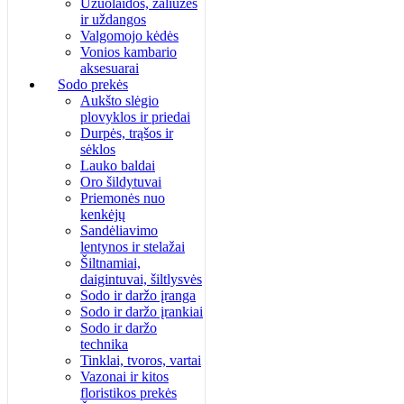
Užuolaidos, žaliuzės
ir uždangos
Valgomojo kėdės
Vonios kambario
aksesuarai
Sodo prekės
Aukšto slėgio
plovyklos ir priedai
Durpės, trąšos ir
sėklos
Lauko baldai
Oro šildytuvai
Priemonės nuo
kenkėjų
Sandėliavimo
lentynos ir stelažai
Šiltnamiai,
daigintuvai, šiltlysvės
Sodo ir daržo įranga
Sodo ir daržo įrankiai
Sodo ir daržo
technika
Tinklai, tvoros, vartai
Vazonai ir kitos
floristikos prekės