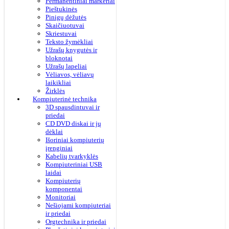
Permanentiniai markeriai
Pieštukinės
Pinigų dėžutės
Skaičiuotuvai
Skriestuvai
Teksto žymėkliai
Užrašų knygutės ir
bloknotai
Užrašų lapeliai
Vėliavos, vėliavų
laikikliai
Žirklės
Kompiuterinė technika
3D spausdintuvai ir
priedai
CD DVD diskai ir jų
dėklai
Išoriniai kompiuterių
įrenginiai
Kabelių tvarkyklės
Kompiuteriniai USB
laidai
Kompiuterių
komponentai
Monitoriai
Nešiojami kompiuteriai
ir priedai
Orgtechnika ir priedai