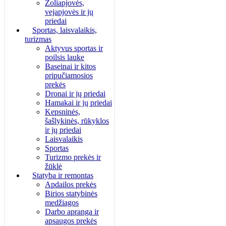
Žoliapjovės,
vejapjovės ir jų
priedai
Sportas, laisvalaikis,
turizmas
Aktyvus sportas ir
poilsis lauke
Baseinai ir kitos
pripučiamosios
prekės
Dronai ir jų priedai
Hamakai ir jų priedai
Kepsninės,
šašlykinės, rūkyklos
ir jų priedai
Laisvalaikis
Sportas
Turizmo prekės ir
žūklė
Statyba ir remontas
Apdailos prekės
Birios statybinės
medžiagos
Darbo apranga ir
apsaugos prekės