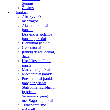
Šunims
Žuvims
Įrankiai
Abrazyvinės
medžiagos
Akumuliatoriniai
įrankiai
Dažymo ir apdailos
įrankiai, priedai
Elektriniai įrankiai
Generatoriai
Įrankių dėžės, dėklai,
diržai
Kopėčios ir kėlimo
įranga
Matavimo įrankiai
Mechaniniai įrankiai
Pneumatiniai įrankiai,
įranga ir priedai
Statybiniai siurbliai ir
jų priedai
Suvirinimo įranga,
medžiagos ir priedai
Transportavimo
vežimėliai