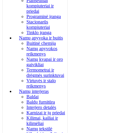
Planšetiniai
kompiuteriai ir
priedai
Programinė įranga
Stacionarūs
kompiuteriai
Tinklo įranga
Namų apyvoka ir buitis
Buitinė chemija
Namų apyvokos
reikmenys
Namų kvapai ir oro
gaivikliai
Termometrai ir
drėgmės surinktuvai
Virtuvės ir stalo
reikmenys
Namų interjeras
Baldai
Baldų furnitūra
Interjero detalės
Karnizai ir jų priedai
Kilimai, kailiai ir
kilimėliai
Namų tekstilė