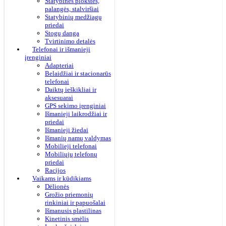
Statybinės plokštės,
palangės, stalviršiai
Statybinių medžiagų
priedai
Stogų danga
Tvirtinimo detalės
Telefonai ir išmanieji
įrenginiai
Adapteriai
Belaidžiai ir stacionarūs
telefonai
Daiktų ieškikliai ir
aksesuarai
GPS sekimo įrenginiai
Išmanieji laikrodžiai ir
priedai
Išmanieji žiedai
Išmanių namų valdymas
Mobilieji telefonai
Mobiliųjų telefonų
priedai
Racijos
Vaikams ir kūdikiams
Dėlionės
Grožio priemonių
rinkiniai ir papuošalai
Išmanusis plastilinas
Kinetinis smėlis