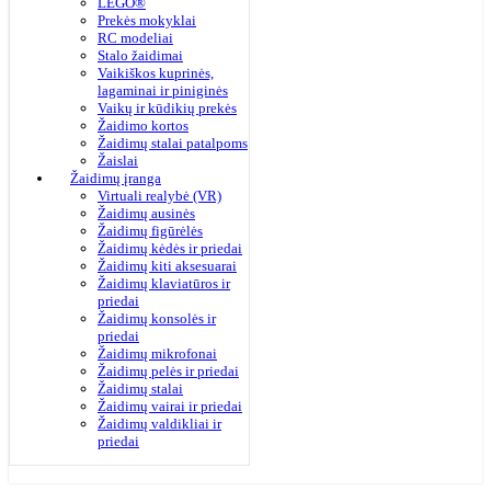
LEGO®
Prekės mokyklai
RC modeliai
Stalo žaidimai
Vaikiškos kuprinės,
lagaminai ir piniginės
Vaikų ir kūdikių prekės
Žaidimo kortos
Žaidimų stalai patalpoms
Žaislai
Žaidimų įranga
Virtuali realybė (VR)
Žaidimų ausinės
Žaidimų figūrėlės
Žaidimų kėdės ir priedai
Žaidimų kiti aksesuarai
Žaidimų klaviatūros ir
priedai
Žaidimų konsolės ir
priedai
Žaidimų mikrofonai
Žaidimų pelės ir priedai
Žaidimų stalai
Žaidimų vairai ir priedai
Žaidimų valdikliai ir
priedai