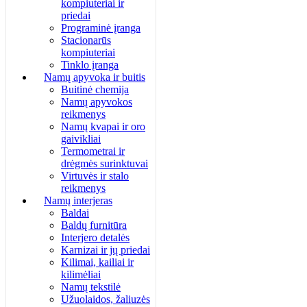
kompiuteriai ir
priedai
Programinė įranga
Stacionarūs
kompiuteriai
Tinklo įranga
Namų apyvoka ir buitis
Buitinė chemija
Namų apyvokos
reikmenys
Namų kvapai ir oro
gaivikliai
Termometrai ir
drėgmės surinktuvai
Virtuvės ir stalo
reikmenys
Namų interjeras
Baldai
Baldų furnitūra
Interjero detalės
Karnizai ir jų priedai
Kilimai, kailiai ir
kilimėliai
Namų tekstilė
Užuolaidos, žaliuzės