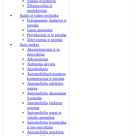
Vidaus šviestuvai
Žibintuvėliai ir
prožektoriai
Audio ir video technika
Fotoaparatai, kameros ir
priedai
Garso aparatūra
Projektoriai ir jų priedai
Televizoriai ir priedai
Auto prekės
Akumuliatoriai ir jų
įkrovikliai
Alkotesteriai
Aušinimo skystis
Autokėdutės
Automobilinės pompos,
kompresoriai ir priedai
Automobilių aikštelių
įranga
Automobilių aksesuarai
ir priedai
Automobilių elektros
sistema
Automobilių garso ir
vaizdo aparatūra
Automobilių kosmetika
ir oro gaivikliai
Automobilių priežiūra