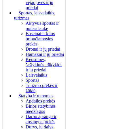
vejapjovės ir jų
priedai
Sportas, laisvalaikis,
turizmas
Aktyvus sportas ir
poilsis lauke
Baseinai ir kitos
pripučiamosios
prekės
Dronai ir jų priedai
Hamakai ir jų priedai
Kepsninės,
šašlykinės, rūkyklos
ir jų priedai
Laisvalaikis
Sportas
Turizmo prekės ir
žūklė
Statyba ir remontas
Apdailos prekės
Birios statybinės
medžiagos
Darbo apranga ir
apsaugos prekės
Durys, jų dalys,