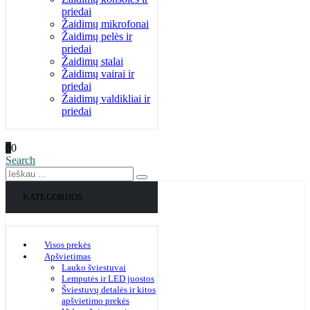
priedai
Žaidimų mikrofonai
Žaidimų pelės ir
priedai
Žaidimų stalai
Žaidimų vairai ir
priedai
Žaidimų valdikliai ir
priedai
0
0
Search
KATEGORIJOS
Visos prekės
Apšvietimas
Lauko šviestuvai
Lemputės ir LED juostos
Šviestuvų detalės ir kitos
apšvietimo prekės