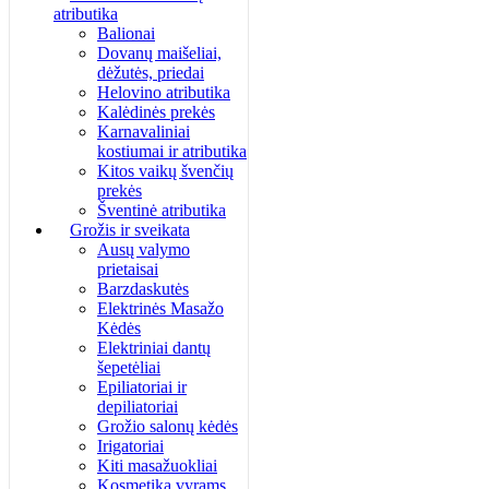
atributika
Balionai
Dovanų maišeliai,
dėžutės, priedai
Helovino atributika
Kalėdinės prekės
Karnavaliniai
kostiumai ir atributika
Kitos vaikų švenčių
prekės
Šventinė atributika
Grožis ir sveikata
Ausų valymo
prietaisai
Barzdaskutės
Elektrinės Masažo
Kėdės
Elektriniai dantų
šepetėliai
Epiliatoriai ir
depiliatoriai
Grožio salonų kėdės
Irigatoriai
Kiti masažuokliai
Kosmetika vyrams