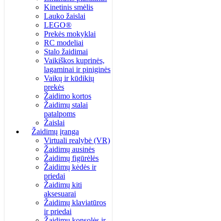
Kinetinis smėlis
Lauko žaislai
LEGO®
Prekės mokyklai
RC modeliai
Stalo žaidimai
Vaikiškos kuprinės,
lagaminai ir piniginės
Vaikų ir kūdikių
prekės
Žaidimo kortos
Žaidimų stalai
patalpoms
Žaislai
Žaidimų įranga
Virtuali realybė (VR)
Žaidimų ausinės
Žaidimų figūrėlės
Žaidimų kėdės ir
priedai
Žaidimų kiti
aksesuarai
Žaidimų klaviatūros
ir priedai
Žaidimų konsolės ir