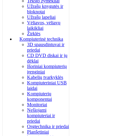
Teksto žymėkliai
Užrašų knygutės ir
bloknotai
Užrašų lapeliai
Vėliavos, vėliavų
laikikliai
Žirklės
Kompiuterinė technika
3D spausdintuvai ir
priedai
CD DVD diskai ir jų
dėklai
Išoriniai kompiuterių
įrenginiai
Kabelių tvarkyklės
Kompiuteriniai USB
laidai
Kompiuterių
komponentai
Monitoriai
Nešiojami
kompiuteriai ir
priedai
Orgtechnika ir priedai
Planšetiniai