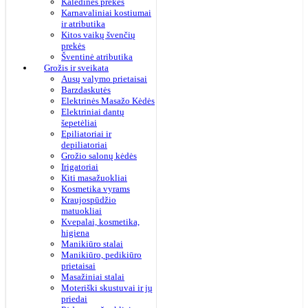
Kalėdinės prekės
Karnavaliniai kostiumai
ir atributika
Kitos vaikų švenčių
prekės
Šventinė atributika
Grožis ir sveikata
Ausų valymo prietaisai
Barzdaskutės
Elektrinės Masažo Kėdės
Elektriniai dantų
šepetėliai
Epiliatoriai ir
depiliatoriai
Grožio salonų kėdės
Irigatoriai
Kiti masažuokliai
Kosmetika vyrams
Kraujospūdžio
matuokliai
Kvepalai, kosmetika,
higiena
Manikiūro stalai
Manikiūro, pedikiūro
prietaisai
Masažiniai stalai
Moteriški skustuvai ir jų
priedai