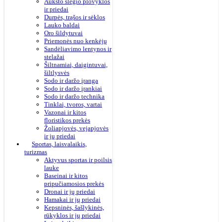
Aukšto slėgio plovyklos
ir priedai
Durpės, trąšos ir sėklos
Lauko baldai
Oro šildytuvai
Priemonės nuo kenkėjų
Sandėliavimo lentynos ir
stelažai
Šiltnamiai, daigintuvai,
šiltlysvės
Sodo ir daržo įranga
Sodo ir daržo įrankiai
Sodo ir daržo technika
Tinklai, tvoros, vartai
Vazonai ir kitos
floristikos prekės
Žoliapjovės, vejapjovės
ir jų priedai
Sportas, laisvalaikis,
turizmas
Aktyvus sportas ir poilsis
lauke
Baseinai ir kitos
pripučiamosios prekės
Dronai ir jų priedai
Hamakai ir jų priedai
Kepsninės, šašlykinės,
rūkyklos ir jų priedai