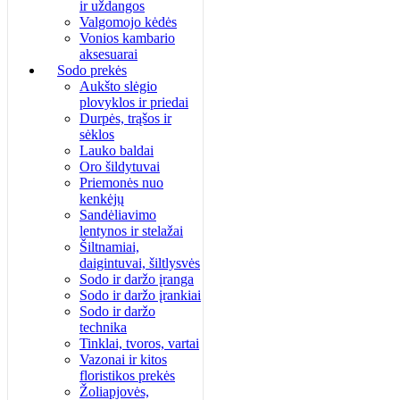
ir uždangos
Valgomojo kėdės
Vonios kambario
aksesuarai
Sodo prekės
Aukšto slėgio
plovyklos ir priedai
Durpės, trąšos ir
sėklos
Lauko baldai
Oro šildytuvai
Priemonės nuo
kenkėjų
Sandėliavimo
lentynos ir stelažai
Šiltnamiai,
daigintuvai, šiltlysvės
Sodo ir daržo įranga
Sodo ir daržo įrankiai
Sodo ir daržo
technika
Tinklai, tvoros, vartai
Vazonai ir kitos
floristikos prekės
Žoliapjovės,