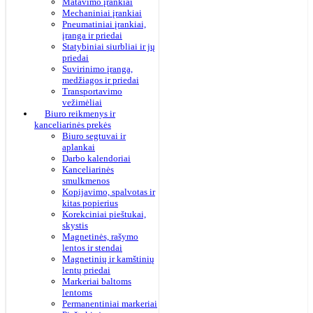
Matavimo įrankiai
Mechaniniai įrankiai
Pneumatiniai įrankiai,
įranga ir priedai
Statybiniai siurbliai ir jų
priedai
Suvirinimo įranga,
medžiagos ir priedai
Transportavimo
vežimėliai
Biuro reikmenys ir
kanceliarinės prekės
Biuro segtuvai ir
aplankai
Darbo kalendoriai
Kanceliarinės
smulkmenos
Kopijavimo, spalvotas ir
kitas popierius
Korekciniai pieštukai,
skystis
Magnetinės, rašymo
lentos ir stendai
Magnetinių ir kamštinių
lentų priedai
Markeriai baltoms
lentoms
Permanentiniai markeriai