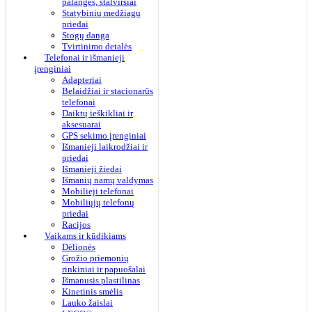
palangės, stalviršiai
Statybinių medžiagų
priedai
Stogų danga
Tvirtinimo detalės
Telefonai ir išmanieji
įrenginiai
Adapteriai
Belaidžiai ir stacionarūs
telefonai
Daiktų ieškikliai ir
aksesuarai
GPS sekimo įrenginiai
Išmanieji laikrodžiai ir
priedai
Išmanieji žiedai
Išmanių namų valdymas
Mobilieji telefonai
Mobiliųjų telefonų
priedai
Racijos
Vaikams ir kūdikiams
Dėlionės
Grožio priemonių
rinkiniai ir papuošalai
Išmanusis plastilinas
Kinetinis smėlis
Lauko žaislai