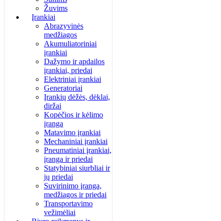
Žuvims
Įrankiai
Abrazyvinės
medžiagos
Akumuliatoriniai
įrankiai
Dažymo ir apdailos
įrankiai, priedai
Elektriniai įrankiai
Generatoriai
Įrankių dėžės, dėklai,
diržai
Kopėčios ir kėlimo
įranga
Matavimo įrankiai
Mechaniniai įrankiai
Pneumatiniai įrankiai,
įranga ir priedai
Statybiniai siurbliai ir
jų priedai
Suvirinimo įranga,
medžiagos ir priedai
Transportavimo
vežimėliai