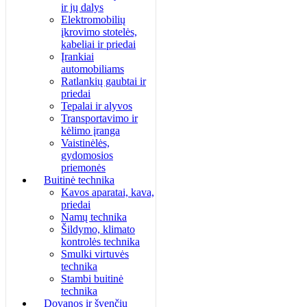
ir jų dalys
Elektromobilių
įkrovimo stotelės,
kabeliai ir priedai
Įrankiai
automobiliams
Ratlankių gaubtai ir
priedai
Tepalai ir alyvos
Transportavimo ir
kėlimo įranga
Vaistinėlės,
gydomosios
priemonės
Buitinė technika
Kavos aparatai, kava,
priedai
Namų technika
Šildymo, klimato
kontrolės technika
Smulki virtuvės
technika
Stambi buitinė
technika
Dovanos ir švenčių