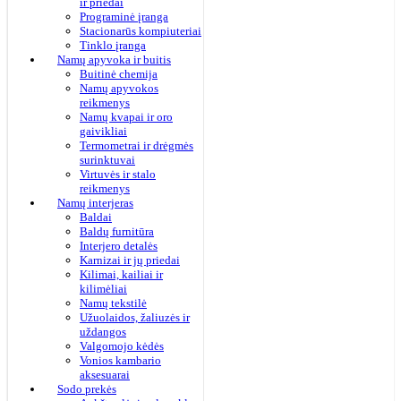
ir priedai
Programinė įranga
Stacionarūs kompiuteriai
Tinklo įranga
Namų apyvoka ir buitis
Buitinė chemija
Namų apyvokos
reikmenys
Namų kvapai ir oro
gaivikliai
Termometrai ir drėgmės
surinktuvai
Virtuvės ir stalo
reikmenys
Namų interjeras
Baldai
Baldų furnitūra
Interjero detalės
Karnizai ir jų priedai
Kilimai, kailiai ir
kilimėliai
Namų tekstilė
Užuolaidos, žaliuzės ir
uždangos
Valgomojo kėdės
Vonios kambario
aksesuarai
Sodo prekės