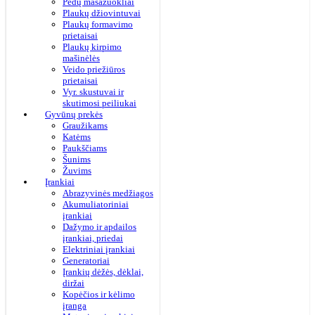
Pėdų masažuokliai
Plaukų džiovintuvai
Plaukų formavimo
prietaisai
Plaukų kirpimo
mašinėlės
Veido priežiūros
prietaisai
Vyr. skustuvai ir
skutimosi peiliukai
Gyvūnų prekės
Graužikams
Katėms
Paukščiams
Šunims
Žuvims
Įrankiai
Abrazyvinės medžiagos
Akumuliatoriniai
įrankiai
Dažymo ir apdailos
įrankiai, priedai
Elektriniai įrankiai
Generatoriai
Įrankių dėžės, dėklai,
diržai
Kopėčios ir kėlimo
įranga