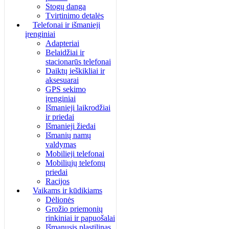
Stogų danga
Tvirtinimo detalės
Telefonai ir išmanieji
įrenginiai
Adapteriai
Belaidžiai ir
stacionarūs telefonai
Daiktų ieškikliai ir
aksesuarai
GPS sekimo
įrenginiai
Išmanieji laikrodžiai
ir priedai
Išmanieji žiedai
Išmanių namų
valdymas
Mobilieji telefonai
Mobiliųjų telefonų
priedai
Racijos
Vaikams ir kūdikiams
Dėlionės
Grožio priemonių
rinkiniai ir papuošalai
Išmanusis plastilinas