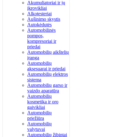
Akumuliatoriai ir jų
įkrovikliai
Alkotesteriai
Aušinimo skystis
Autokėdutės
Automobilinės
pompos,
kompresoriai ir
priedai
Automobilių aikštelių
įranga
Automobilių
aksesuarai ir priedai
Automobilių elektros
sistema
Automobilių garso ir
vaizdo aparatūra
Automobilių
kosmetika ir oro
gaivikliai
Automobilių
priežiūra
Automobilių
valytuvai
Automobilių žibintai