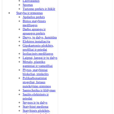
Laisvalaikis
Sportas
Turizmo prekės ir žūklė
Statyba ir remontas
Apdailos prekės
Birios statybinės
medžiagos
Darbo apranga ir
apsaugos prekės
Durys, jų dalys, furnitūra
Elektros instaliacija
Gipskartonio plokštės,
profiliai ir priedai
Izoliacinės medžiagos
Laiptai, langai ir jų dalys
Metalo, plastiko
gaminiai ir vamzdžiai
Plytos, statybiniai
blokeliai, trinkelės
Polikarbonatiniai
stogeliai, lietaus
nutekėjimo sistemos
Santechnika ir šildymas
Saulės elektrinės ir
priedai
Spynos ir jų dalys
Statybinė mediena
Statybinės plokštės,