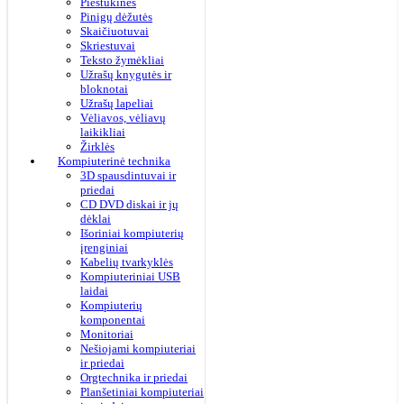
Pieštukinės
Pinigų dėžutės
Skaičiuotuvai
Skriestuvai
Teksto žymėkliai
Užrašų knygutės ir
bloknotai
Užrašų lapeliai
Vėliavos, vėliavų
laikikliai
Žirklės
Kompiuterinė technika
3D spausdintuvai ir
priedai
CD DVD diskai ir jų
dėklai
Išoriniai kompiuterių
įrenginiai
Kabelių tvarkyklės
Kompiuteriniai USB
laidai
Kompiuterių
komponentai
Monitoriai
Nešiojami kompiuteriai
ir priedai
Orgtechnika ir priedai
Planšetiniai kompiuteriai