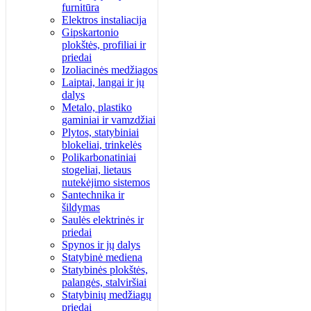
furnitūra
Elektros instaliacija
Gipskartonio
plokštės, profiliai ir
priedai
Izoliacinės medžiagos
Laiptai, langai ir jų
dalys
Metalo, plastiko
gaminiai ir vamzdžiai
Plytos, statybiniai
blokeliai, trinkelės
Polikarbonatiniai
stogeliai, lietaus
nutekėjimo sistemos
Santechnika ir
šildymas
Saulės elektrinės ir
priedai
Spynos ir jų dalys
Statybinė mediena
Statybinės plokštės,
palangės, stalviršiai
Statybinių medžiagų
priedai