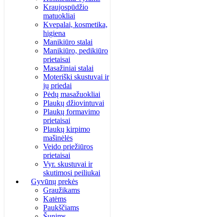
Kraujospūdžio
matuokliai
Kvepalai, kosmetika,
higiena
Manikiūro stalai
Manikiūro, pedikiūro
prietaisai
Masažiniai stalai
Moteriški skustuvai ir
jų priedai
Pėdų masažuokliai
Plaukų džiovintuvai
Plaukų formavimo
prietaisai
Plaukų kirpimo
mašinėlės
Veido priežiūros
prietaisai
Vyr. skustuvai ir
skutimosi peiliukai
Gyvūnų prekės
Graužikams
Katėms
Paukščiams
Šunims