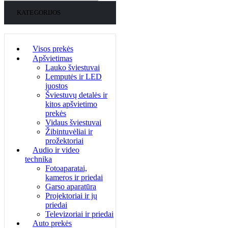
KATEGORIJOS
Visos prekės
Apšvietimas
Lauko šviestuvai
Lemputės ir LED
juostos
Šviestuvų detalės ir
kitos apšvietimo
prekės
Vidaus šviestuvai
Žibintuvėliai ir
prožektoriai
Audio ir video
technika
Fotoaparatai,
kameros ir priedai
Garso aparatūra
Projektoriai ir jų
priedai
Televizoriai ir priedai
Auto prekės