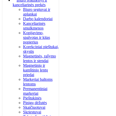
Biuro reikmenys ir
kanceliarinės prekės
Biuro segtuvai ir
aplankai
Darbo kalendoriai
Kanceliarinės
smulkmenos
Kopijavimo,
spalvotas ir kitas
popierius
Korekciniai pieštukai,
skystis
Magnetinės, rašymo
lentos ir stendai
Magnetinių ir
kamštinių lentų
priedai
Markeriai baltoms
lentoms
Permanentiniai
markeriai
Pieštukinės
Pinigų dėžutės
Skaičiuotuvai
Skriestuvai