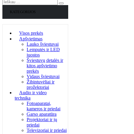
KATEGORIJOS
Visos prekės
Apšvietimas
Lauko šviestuvai
Lemputės ir LED
juostos
Šviestuvų detalės ir
kitos apšvietimo
prekės
Vidaus šviestuvai
Žibintuvėliai ir
prožektoriai
Audio ir video
technika
Fotoaparatai,
kameros ir priedai
Garso aparatūra
Projektoriai ir jų
priedai
Televizoriai ir priedai