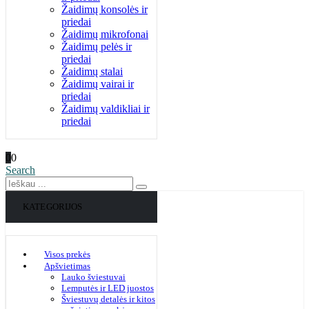
Žaidimų konsolės ir
priedai
Žaidimų mikrofonai
Žaidimų pelės ir
priedai
Žaidimų stalai
Žaidimų vairai ir
priedai
Žaidimų valdikliai ir
priedai
0
0
Search
KATEGORIJOS
Visos prekės
Apšvietimas
Lauko šviestuvai
Lemputės ir LED juostos
Šviestuvų detalės ir kitos