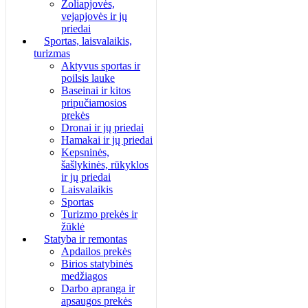
Žoliapjovės,
vejapjovės ir jų
priedai
Sportas, laisvalaikis,
turizmas
Aktyvus sportas ir
poilsis lauke
Baseinai ir kitos
pripučiamosios
prekės
Dronai ir jų priedai
Hamakai ir jų priedai
Kepsninės,
šašlykinės, rūkyklos
ir jų priedai
Laisvalaikis
Sportas
Turizmo prekės ir
žūklė
Statyba ir remontas
Apdailos prekės
Birios statybinės
medžiagos
Darbo apranga ir
apsaugos prekės