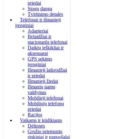
priedai
Stogų danga
Tvirtinimo detalės
Telefonai ir išmanieji
įrenginiai
Adapteriai
Belaidžiai ir
stacionarūs telefonai
Daiktų ieškikliai ir
aksesuarai
GPS sekimo
įrenginiai
Išmanieji laikrodžiai
ir priedai
Išmanieji žiedai
Išmanių namų
valdymas
Mobilieji telefonai
Mobiliųjų telefonų
priedai
Racijos
Vaikams ir kūdikiams
Dėlionės
Grožio priemonių
rinkiniai ir papuošalai