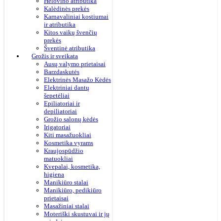
Helovino atributika
Kalėdinės prekės
Karnavaliniai kostiumai
ir atributika
Kitos vaikų švenčių
prekės
Šventinė atributika
Grožis ir sveikata
Ausų valymo prietaisai
Barzdaskutės
Elektrinės Masažo Kėdės
Elektriniai dantų
šepetėliai
Epiliatoriai ir
depiliatoriai
Grožio salonų kėdės
Irigatoriai
Kiti masažuokliai
Kosmetika vyrams
Kraujospūdžio
matuokliai
Kvepalai, kosmetika,
higiena
Manikiūro stalai
Manikiūro, pedikiūro
prietaisai
Masažiniai stalai
Moteriški skustuvai ir jų