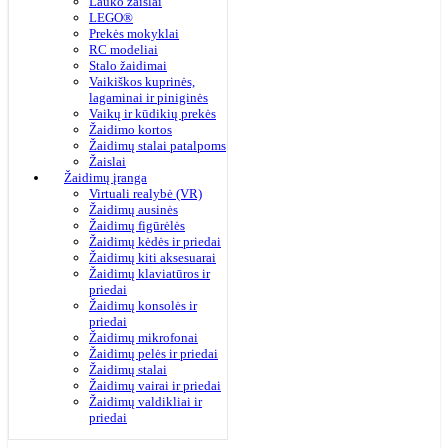
Lauko žaislai
LEGO®
Prekės mokyklai
RC modeliai
Stalo žaidimai
Vaikiškos kuprinės,
lagaminai ir piniginės
Vaikų ir kūdikių prekės
Žaidimo kortos
Žaidimų stalai patalpoms
Žaislai
Žaidimų įranga
Virtuali realybė (VR)
Žaidimų ausinės
Žaidimų figūrėlės
Žaidimų kėdės ir priedai
Žaidimų kiti aksesuarai
Žaidimų klaviatūros ir
priedai
Žaidimų konsolės ir
priedai
Žaidimų mikrofonai
Žaidimų pelės ir priedai
Žaidimų stalai
Žaidimų vairai ir priedai
Žaidimų valdikliai ir
priedai