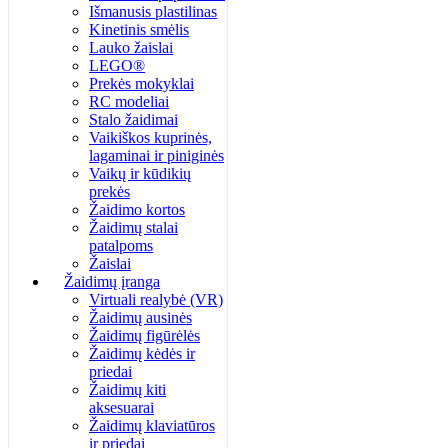
Išmanusis plastilinas
Kinetinis smėlis
Lauko žaislai
LEGO®
Prekės mokyklai
RC modeliai
Stalo žaidimai
Vaikiškos kuprinės,
lagaminai ir piniginės
Vaikų ir kūdikių
prekės
Žaidimo kortos
Žaidimų stalai
patalpoms
Žaislai
Žaidimų įranga
Virtuali realybė (VR)
Žaidimų ausinės
Žaidimų figūrėlės
Žaidimų kėdės ir
priedai
Žaidimų kiti
aksesuarai
Žaidimų klaviatūros
ir priedai