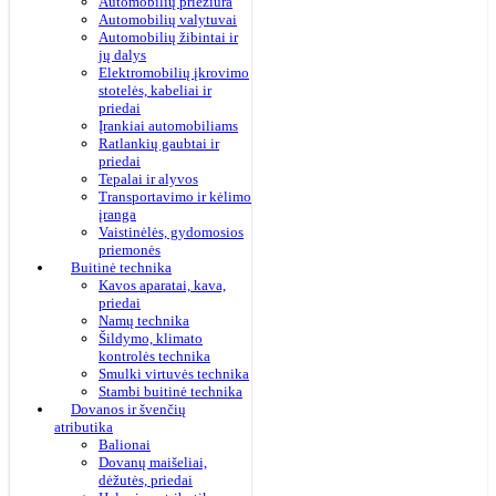
Automobilių priežiūra
Automobilių valytuvai
Automobilių žibintai ir
jų dalys
Elektromobilių įkrovimo
stotelės, kabeliai ir
priedai
Įrankiai automobiliams
Ratlankių gaubtai ir
priedai
Tepalai ir alyvos
Transportavimo ir kėlimo
įranga
Vaistinėlės, gydomosios
priemonės
Buitinė technika
Kavos aparatai, kava,
priedai
Namų technika
Šildymo, klimato
kontrolės technika
Smulki virtuvės technika
Stambi buitinė technika
Dovanos ir švenčių
atributika
Balionai
Dovanų maišeliai,
dėžutės, priedai