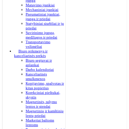
įranga
Matavimo įrankiai
Mechaniniai įrankiai
Pneumatiniai įrankiai,
įranga ir priedai
Statybiniai siurbliai ir jų
priedai
Suvirinimo įranga,
medžiagos ir priedai
Transportavimo
vežimėliai
Biuro reikmenys ir
kanceliarinės prekės
Biuro segtuvai ir
aplankai
Darbo kalendoriai
Kanceliarinės
smulkmenos
Kopijavimo, spalvotas ir
kitas popierius
Korekciniai pieštukai,
skystis
Magnetinės, rašymo
lentos ir stendai
Magnetinių ir kamštinių
lentų priedai
Markeriai baltoms
lentoms