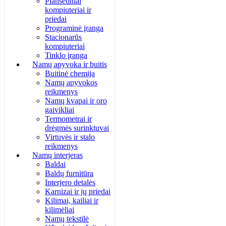
Planšetiniai
kompiuteriai ir
priedai
Programinė įranga
Stacionarūs
kompiuteriai
Tinklo įranga
Namų apyvoka ir buitis
Buitinė chemija
Namų apyvokos
reikmenys
Namų kvapai ir oro
gaivikliai
Termometrai ir
drėgmės surinktuvai
Virtuvės ir stalo
reikmenys
Namų interjeras
Baldai
Baldų furnitūra
Interjero detalės
Karnizai ir jų priedai
Kilimai, kailiai ir
kilimėliai
Namų tekstilė