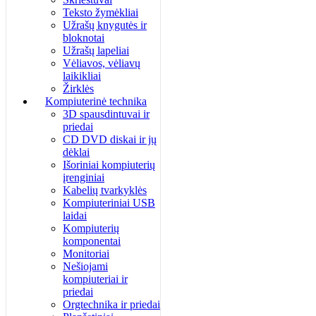
Teksto žymėkliai
Užrašų knygutės ir
bloknotai
Užrašų lapeliai
Vėliavos, vėliavų
laikikliai
Žirklės
Kompiuterinė technika
3D spausdintuvai ir
priedai
CD DVD diskai ir jų
dėklai
Išoriniai kompiuterių
įrenginiai
Kabelių tvarkyklės
Kompiuteriniai USB
laidai
Kompiuterių
komponentai
Monitoriai
Nešiojami
kompiuteriai ir
priedai
Orgtechnika ir priedai