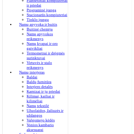
Planšetiniai kompiuteriai
ir priedai
Programinė įranga
Stacionarūs kompiuteriai
Tinklo įranga
Namų apyvoka ir buitis
Buitinė chemija
Namų apyvokos
reikmenys
Namų kvapai ir oro
gaivikliai
Termometrai ir drėgmės
surinktuvai
Virtuvės ir stalo
reikmenys
Namų interjeras
Baldai
Baldų furnitūra
Interjero detalės
Karnizai ir jų priedai
Kilimai, kailiai ir
kilimėliai
Namų tekstilė
Užuolaidos, žaliuzės ir
uždangos
Valgomojo kėdės
Vonios kambario
aksesuarai