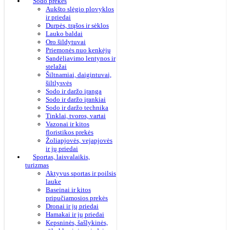
Sodo prekės
Aukšto slėgio plovyklos
ir priedai
Durpės, trąšos ir sėklos
Lauko baldai
Oro šildytuvai
Priemonės nuo kenkėjų
Sandėliavimo lentynos ir
stelažai
Šiltnamiai, daigintuvai,
šiltlysvės
Sodo ir daržo įranga
Sodo ir daržo įrankiai
Sodo ir daržo technika
Tinklai, tvoros, vartai
Vazonai ir kitos
floristikos prekės
Žoliapjovės, vejapjovės
ir jų priedai
Sportas, laisvalaikis,
turizmas
Aktyvus sportas ir poilsis
lauke
Baseinai ir kitos
pripučiamosios prekės
Dronai ir jų priedai
Hamakai ir jų priedai
Kepsninės, šašlykinės,