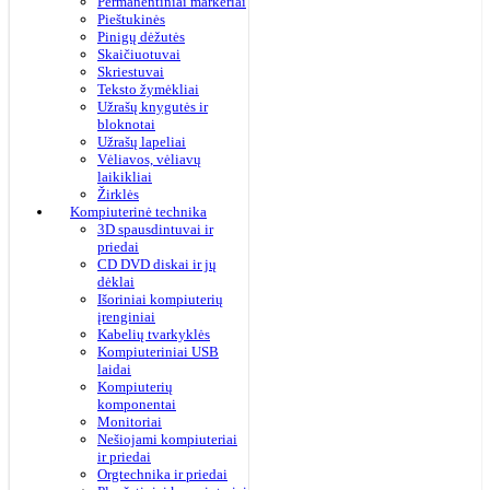
Permanentiniai markeriai
Pieštukinės
Pinigų dėžutės
Skaičiuotuvai
Skriestuvai
Teksto žymėkliai
Užrašų knygutės ir
bloknotai
Užrašų lapeliai
Vėliavos, vėliavų
laikikliai
Žirklės
Kompiuterinė technika
3D spausdintuvai ir
priedai
CD DVD diskai ir jų
dėklai
Išoriniai kompiuterių
įrenginiai
Kabelių tvarkyklės
Kompiuteriniai USB
laidai
Kompiuterių
komponentai
Monitoriai
Nešiojami kompiuteriai
ir priedai
Orgtechnika ir priedai