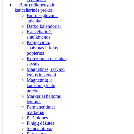
Biuro reikmenys ir
kanceliarinės prekės
Biuro segtuvai ir
aplankai
Darbo kalendoriai
Kanceliarinės
smulkmenos
Kopijavimo,
spalvotas ir kitas
popierius
Korekciniai pieštukai,
skystis
Magnetinės, rašymo
lentos ir stendai
Magnetinių ir
kamštinių lentų
priedai
Markeriai baltoms
lentoms
Permanentiniai
markeriai
Pieštukinės
Pinigų dėžutės
Skaičiuotuvai
Skriestuvai