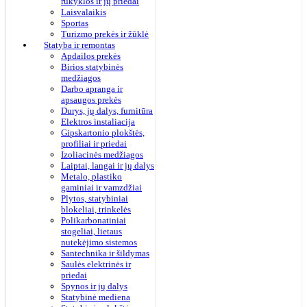
rūkyklos ir jų priedai
Laisvalaikis
Sportas
Turizmo prekės ir žūklė
Statyba ir remontas
Apdailos prekės
Birios statybinės
medžiagos
Darbo apranga ir
apsaugos prekės
Durys, jų dalys, furnitūra
Elektros instaliacija
Gipskartonio plokštės,
profiliai ir priedai
Izoliacinės medžiagos
Laiptai, langai ir jų dalys
Metalo, plastiko
gaminiai ir vamzdžiai
Plytos, statybiniai
blokeliai, trinkelės
Polikarbonatiniai
stogeliai, lietaus
nutekėjimo sistemos
Santechnika ir šildymas
Saulės elektrinės ir
priedai
Spynos ir jų dalys
Statybinė mediena