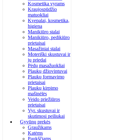
Kosmetika vyrams
Kraujospūdžio
matuokliai
Kvepalai, kosmetika,
higiena
Manikiūro stalai
Manikiūro, pedikiūro
prietaisai
Masažiniai stalai
Moteriški skustuvai ir
jų priedai
Pėdų masažuokliai
Plaukų džiovintuvai
Plaukų formavimo
prietaisai
Plaukų kirpimo
mašinėlės
Veido priežiūros
prietaisai
Vyr. skustuvai ir
skutimosi peiliukai
Gyvūnų prekės
Graužikams
Katėms
Paukščiams