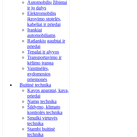
Automobilių žibintai
ir jų dalys
Elektromobilių
įkrovimo stotelės,
kabeliai ir priedai
Įrankiai
automobiliams
Ratlankių gaubtai ir
priedai
Tepalai ir alyvos
Transportavimo ir
kėlimo įranga
Vaistinėlės,
gydomosios
priemonės
Buitinė technika
Kavos aparatai, kava,
priedai
Namų technika
Šildymo, klimato
kontrolės technika
Smulki virtuvės
technika
Stambi buitinė
technika