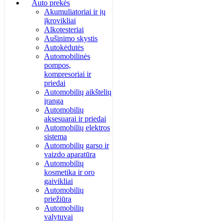
Auto prekės
Akumuliatoriai ir jų
įkrovikliai
Alkotesteriai
Aušinimo skystis
Autokėdutės
Automobilinės
pompos,
kompresoriai ir
priedai
Automobilių aikštelių
įranga
Automobilių
aksesuarai ir priedai
Automobilių elektros
sistema
Automobilių garso ir
vaizdo aparatūra
Automobilių
kosmetika ir oro
gaivikliai
Automobilių
priežiūra
Automobilių
valytuvai