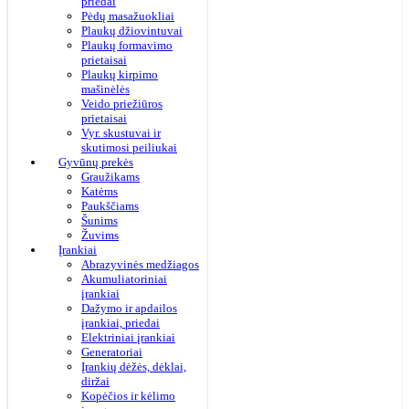
priedai
Pėdų masažuokliai
Plaukų džiovintuvai
Plaukų formavimo
prietaisai
Plaukų kirpimo
mašinėlės
Veido priežiūros
prietaisai
Vyr. skustuvai ir
skutimosi peiliukai
Gyvūnų prekės
Graužikams
Katėms
Paukščiams
Šunims
Žuvims
Įrankiai
Abrazyvinės medžiagos
Akumuliatoriniai
įrankiai
Dažymo ir apdailos
įrankiai, priedai
Elektriniai įrankiai
Generatoriai
Įrankių dėžės, dėklai,
diržai
Kopėčios ir kėlimo