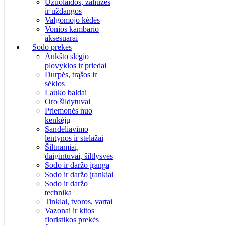
Užuolaidos, žaliuzės
ir uždangos
Valgomojo kėdės
Vonios kambario
aksesuarai
Sodo prekės
Aukšto slėgio
plovyklos ir priedai
Durpės, trąšos ir
sėklos
Lauko baldai
Oro šildytuvai
Priemonės nuo
kenkėjų
Sandėliavimo
lentynos ir stelažai
Šiltnamiai,
daigintuvai, šiltlysvės
Sodo ir daržo įranga
Sodo ir daržo įrankiai
Sodo ir daržo
technika
Tinklai, tvoros, vartai
Vazonai ir kitos
floristikos prekės