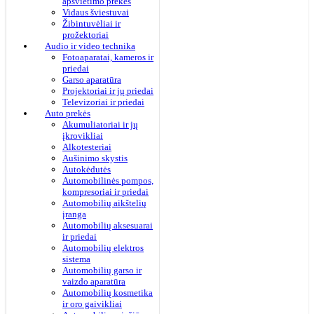
apšvietimo prekės
Vidaus šviestuvai
Žibintuvėliai ir
prožektoriai
Audio ir video technika
Fotoaparatai, kameros ir
priedai
Garso aparatūra
Projektoriai ir jų priedai
Televizoriai ir priedai
Auto prekės
Akumuliatoriai ir jų
įkrovikliai
Alkotesteriai
Aušinimo skystis
Autokėdutės
Automobilinės pompos,
kompresoriai ir priedai
Automobilių aikštelių
įranga
Automobilių aksesuarai
ir priedai
Automobilių elektros
sistema
Automobilių garso ir
vaizdo aparatūra
Automobilių kosmetika
ir oro gaivikliai