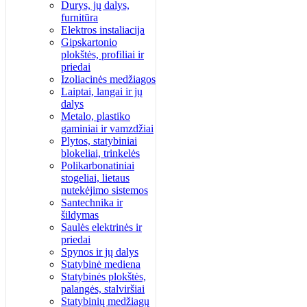
Durys, jų dalys,
furnitūra
Elektros instaliacija
Gipskartonio
plokštės, profiliai ir
priedai
Izoliacinės medžiagos
Laiptai, langai ir jų
dalys
Metalo, plastiko
gaminiai ir vamzdžiai
Plytos, statybiniai
blokeliai, trinkelės
Polikarbonatiniai
stogeliai, lietaus
nutekėjimo sistemos
Santechnika ir
šildymas
Saulės elektrinės ir
priedai
Spynos ir jų dalys
Statybinė mediena
Statybinės plokštės,
palangės, stalviršiai
Statybinių medžiagų