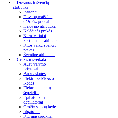
Dovanos ir švenčių
atributika
Balionai
Dovanų maišeliai,
dėžutės, priedai
Helovino atributika
Kalėdinės prekės
Karnavaliniai
kostiumai ir atributika
Kitos vaikų švenčių
prekės
Šventinė atributika
Grožis ir sveikata
Ausų valymo
prietaisai
Barzdaskutės
Elektrinės Masažo
Kėdės
Elektriniai dantų
šepetėliai
Epiliatoriai ir
depiliatoriai
Grožio salonų kėdės
Irigatoriai
Kiti masažuokliai