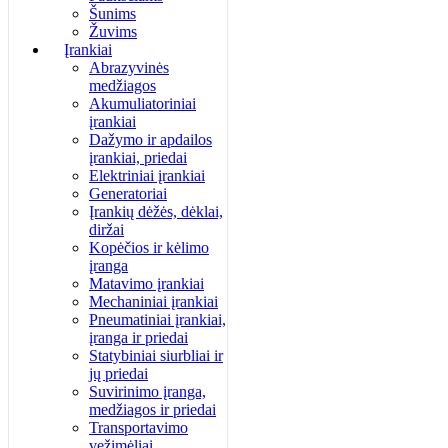
Šunims
Žuvims
Įrankiai
Abrazyvinės
medžiagos
Akumuliatoriniai
įrankiai
Dažymo ir apdailos
įrankiai, priedai
Elektriniai įrankiai
Generatoriai
Įrankių dėžės, dėklai,
diržai
Kopėčios ir kėlimo
įranga
Matavimo įrankiai
Mechaniniai įrankiai
Pneumatiniai įrankiai,
įranga ir priedai
Statybiniai siurbliai ir
jų priedai
Suvirinimo įranga,
medžiagos ir priedai
Transportavimo
vežimėliai