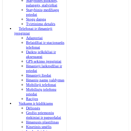
Statybinės plokštės,
palangės, stalviršiai
Statybinių medžiagų
priedai
Stogų danga
Tvirtinimo detalės
Telefonai ir išmanieji
įrenginiai
Adapteriai
Belaidžiai ir stacionarūs
telefonai
Daiktų ieškikliai ir
aksesuarai
GPS sekimo įrenginiai
Išmanieji laikrodžiai ir
priedai
Išmanieji žiedai
Išmanių namų valdymas
Mobilieji telefonai
Mobiliųjų telefonų
priedai
Racijos
Vaikams ir kūdikiams
Dėlionės
Grožio priemonių
rinkiniai ir papuošalai
Išmanusis plastilinas
Kinetinis smėlis