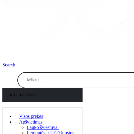
Search
KATEGORIJOS
Visos prekės
Apšvietimas
Lauko šviestuvai
Lemputės ir LED juostos