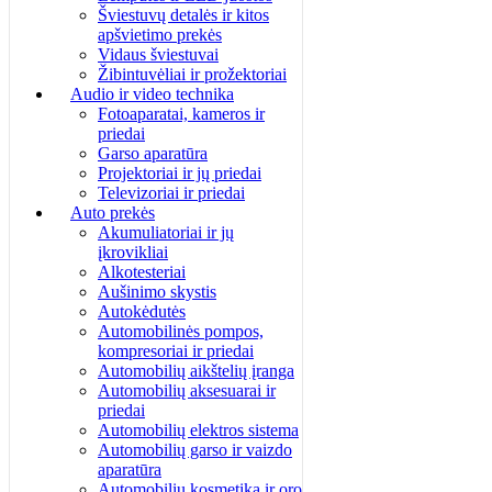
Šviestuvų detalės ir kitos
apšvietimo prekės
Vidaus šviestuvai
Žibintuvėliai ir prožektoriai
Audio ir video technika
Fotoaparatai, kameros ir
priedai
Garso aparatūra
Projektoriai ir jų priedai
Televizoriai ir priedai
Auto prekės
Akumuliatoriai ir jų
įkrovikliai
Alkotesteriai
Aušinimo skystis
Autokėdutės
Automobilinės pompos,
kompresoriai ir priedai
Automobilių aikštelių įranga
Automobilių aksesuarai ir
priedai
Automobilių elektros sistema
Automobilių garso ir vaizdo
aparatūra
Automobilių kosmetika ir oro