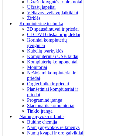
Užrašų knygutės ir bloknotai
Užrašų lapeliai
Vėliavos, vėliavų laikikliai
Žirklės
Kompiuterinė technika
3D spausdintuvai ir priedai
CD DVD diskai ir jų dėklai
Išoriniai kompiuterių
įrenginiai
Kabelių tvarkyklės
Kompiuteriniai USB laidai
Kompiuterių komponentai
Monitoriai
Nešiojami kompiuteriai ir
priedai
Orgtechnika ir priedai
Planšetiniai kompiuteriai ir
priedai
Programinė įranga
Stacionarūs kompiuteriai
Tinklo įranga
Namų apyvoka ir buitis
Buitinė chemija
Namų apyvokos reikmenys
Namų kvapai ir oro gaivikliai