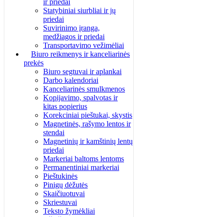
ir priedai
Statybiniai siurbliai ir jų
priedai
Suvirinimo įranga,
medžiagos ir priedai
Transportavimo vežimėliai
Biuro reikmenys ir kanceliarinės
prekės
Biuro segtuvai ir aplankai
Darbo kalendoriai
Kanceliarinės smulkmenos
Kopijavimo, spalvotas ir
kitas popierius
Korekciniai pieštukai, skystis
Magnetinės, rašymo lentos ir
stendai
Magnetinių ir kamštinių lentų
priedai
Markeriai baltoms lentoms
Permanentiniai markeriai
Pieštukinės
Pinigų dėžutės
Skaičiuotuvai
Skriestuvai
Teksto žymėkliai