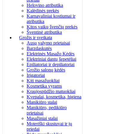
Helovino atributika
Kalėdinės prekės
Karnavaliniai kostiumai ir
atributika
Kitos vaikų švenčių prekės
Šventinė atributika
Grožis ir sveikata
Ausų valymo prietaisai
Barzdaskutės
Elektrinės Masažo Kėdės
Elektriniai dantų šepetėliai
Epiliatoriai ir depiliatoriai
Grožio salonų kėdės
Irigatoriai
Kiti masažuokliai
Kosmetika vyrams
Kraujospūdžio matuokliai
Kvepalai, kosmetika, higiena
Manikiūro stalai
Manikiūro, pedikiūro
prietaisai
Masažiniai stalai
Moteriški skustuvai ir jų
priedai