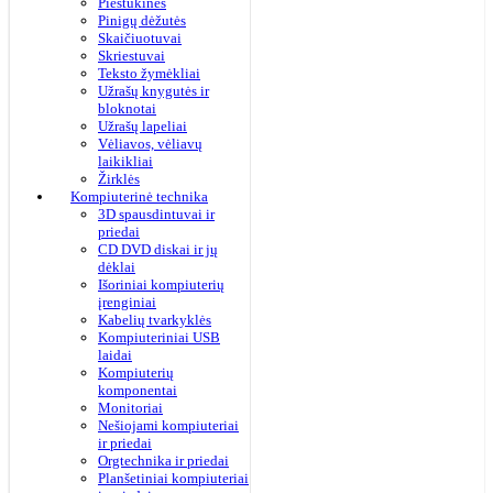
Pieštukinės
Pinigų dėžutės
Skaičiuotuvai
Skriestuvai
Teksto žymėkliai
Užrašų knygutės ir
bloknotai
Užrašų lapeliai
Vėliavos, vėliavų
laikikliai
Žirklės
Kompiuterinė technika
3D spausdintuvai ir
priedai
CD DVD diskai ir jų
dėklai
Išoriniai kompiuterių
įrenginiai
Kabelių tvarkyklės
Kompiuteriniai USB
laidai
Kompiuterių
komponentai
Monitoriai
Nešiojami kompiuteriai
ir priedai
Orgtechnika ir priedai
Planšetiniai kompiuteriai