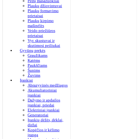
Pėdų masažuokliai
Plaukų džiovintuvai
Plaukų formavimo
prietaisai
Plaukų kirpimo
mašinėlės
Veido priežiūros
prietaisai
Vyr. skustuvai ir
skutimosi peiliukai
Gyvūnų prekės
Graužikams
Katėms
Paukščiams
Šunims
Žuvims
Įrankiai
Abrazyvinės medžiagos
Akumuliatoriniai
įrankiai
Dažymo ir apdailos
įrankiai, priedai
Elektriniai įrankiai
Generatoriai
Įrankių dėžės, dėklai,
diržai
Kopėčios ir kėlimo
įranga