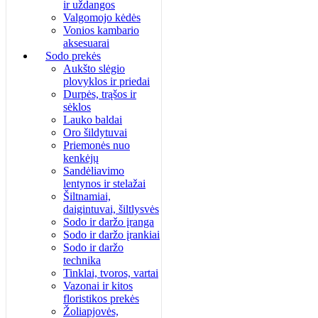
ir uždangos
Valgomojo kėdės
Vonios kambario
aksesuarai
Sodo prekės
Aukšto slėgio
plovyklos ir priedai
Durpės, trąšos ir
sėklos
Lauko baldai
Oro šildytuvai
Priemonės nuo
kenkėjų
Sandėliavimo
lentynos ir stelažai
Šiltnamiai,
daigintuvai, šiltlysvės
Sodo ir daržo įranga
Sodo ir daržo įrankiai
Sodo ir daržo
technika
Tinklai, tvoros, vartai
Vazonai ir kitos
floristikos prekės
Žoliapjovės,