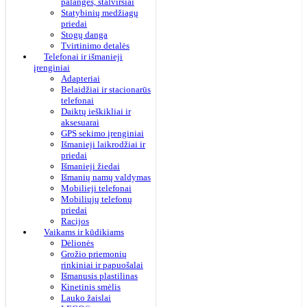
palangės, stalviršiai
Statybinių medžiagų
priedai
Stogų danga
Tvirtinimo detalės
Telefonai ir išmanieji
įrenginiai
Adapteriai
Belaidžiai ir stacionarūs
telefonai
Daiktų ieškikliai ir
aksesuarai
GPS sekimo įrenginiai
Išmanieji laikrodžiai ir
priedai
Išmanieji žiedai
Išmanių namų valdymas
Mobilieji telefonai
Mobiliųjų telefonų
priedai
Racijos
Vaikams ir kūdikiams
Dėlionės
Grožio priemonių
rinkiniai ir papuošalai
Išmanusis plastilinas
Kinetinis smėlis
Lauko žaislai