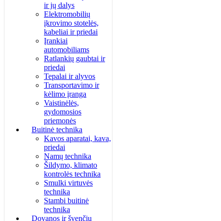
ir jų dalys
Elektromobilių
įkrovimo stotelės,
kabeliai ir priedai
Įrankiai
automobiliams
Ratlankių gaubtai ir
priedai
Tepalai ir alyvos
Transportavimo ir
kėlimo įranga
Vaistinėlės,
gydomosios
priemonės
Buitinė technika
Kavos aparatai, kava,
priedai
Namų technika
Šildymo, klimato
kontrolės technika
Smulki virtuvės
technika
Stambi buitinė
technika
Dovanos ir švenčių