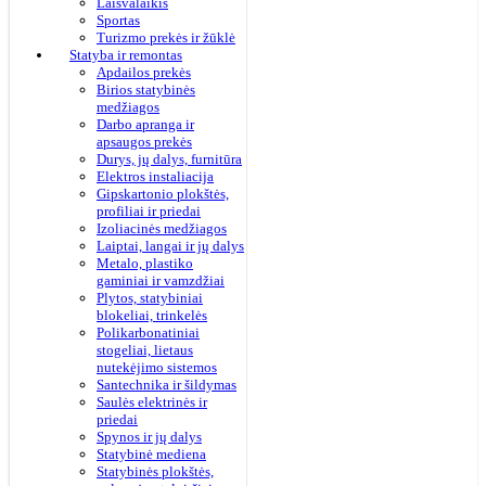
Laisvalaikis
Sportas
Turizmo prekės ir žūklė
Statyba ir remontas
Apdailos prekės
Birios statybinės
medžiagos
Darbo apranga ir
apsaugos prekės
Durys, jų dalys, furnitūra
Elektros instaliacija
Gipskartonio plokštės,
profiliai ir priedai
Izoliacinės medžiagos
Laiptai, langai ir jų dalys
Metalo, plastiko
gaminiai ir vamzdžiai
Plytos, statybiniai
blokeliai, trinkelės
Polikarbonatiniai
stogeliai, lietaus
nutekėjimo sistemos
Santechnika ir šildymas
Saulės elektrinės ir
priedai
Spynos ir jų dalys
Statybinė mediena
Statybinės plokštės,