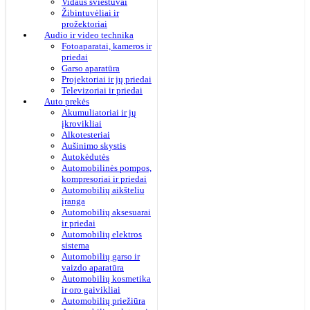
Vidaus šviestuvai
Žibintuvėliai ir
prožektoriai
Audio ir video technika
Fotoaparatai, kameros ir
priedai
Garso aparatūra
Projektoriai ir jų priedai
Televizoriai ir priedai
Auto prekės
Akumuliatoriai ir jų
įkrovikliai
Alkotesteriai
Aušinimo skystis
Autokėdutės
Automobilinės pompos,
kompresoriai ir priedai
Automobilių aikštelių
įranga
Automobilių aksesuarai
ir priedai
Automobilių elektros
sistema
Automobilių garso ir
vaizdo aparatūra
Automobilių kosmetika
ir oro gaivikliai
Automobilių priežiūra