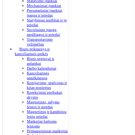
Matavimo įrankiai
Mechaniniai įrankiai
Pneumatiniai įrankiai,
įranga ir priedai
Statybiniai siurbliai ir jų
priedai
Suvirinimo įranga,
medžiagos ir priedai
Transportavimo
vežimėliai
Biuro reikmenys ir
kanceliarinės prekės
Biuro segtuvai ir
aplankai
Darbo kalendoriai
Kanceliarinės
smulkmenos
Kopijavimo, spalvotas ir
kitas popierius
Korekciniai pieštukai,
skystis
Magnetinės, rašymo
lentos ir stendai
Magnetinių ir kamštinių
lentų priedai
Markeriai baltoms
lentoms
Permanentiniai markeriai