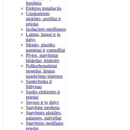
furnitūra
Elektros instaliacija
Gipskartonio
plokštės, profiliai ir
priedai
Izoliacinės medžiagos
Laiptai, langai ir jų
dalys
Metalo, plastiko
gaminiai ir vamzdžiai
Plytos, statybiniai
blokeliai, trinkelės
Polikarbonatiniai
stogeliai, lietaus
nutekėjimo sistemos
Santechnika ir
šildymas
Saulės elektrinės ir
priedai
Spynos ir jų dalys
Statybinė mediena
Statybinės plokštės,
palangės, stalviršiai
Statybinių medžiagų
priedai