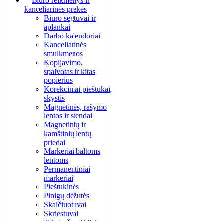
Biuro reikmenys ir
kanceliarinės prekės
Biuro segtuvai ir
aplankai
Darbo kalendoriai
Kanceliarinės
smulkmenos
Kopijavimo,
spalvotas ir kitas
popierius
Korekciniai pieštukai,
skystis
Magnetinės, rašymo
lentos ir stendai
Magnetinių ir
kamštinių lentų
priedai
Markeriai baltoms
lentoms
Permanentiniai
markeriai
Pieštukinės
Pinigų dėžutės
Skaičiuotuvai
Skriestuvai