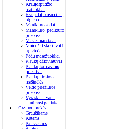
Kraujospūdžio
matuokliai
Kvepalai, kosmetika,
higiena
Manikiūro stalai
Manikiūro, pedikiūro
prietaisai
Masažiniai stalai
Moteriški skustuvai ir
jų priedai
Pėdų masažuokliai
Plaukų džiovintuvai
Plaukų formavimo
prietaisai
Plaukų kirpimo
mašinėlės
Veido priežiūros
prietaisai
Vyr. skustuvai ir
skutimosi peiliukai
Gyvūnų prekės
Graužikams
Katėms
Paukščiams
Šunims