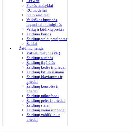
LEGO®
Prekės mokyklai
RC modeliai
Stalo žaidimai
Vaikiškos kuprinės,
lagaminai ir piniginės
Vaikų ir kūdikių prekės
Žaidimo kortos
Žaidimų stalai patalpoms
Žaislai
Žaidimų įranga
Virtuali realybė (VR)
Žaidimų ausinės
Žaidimų figūrėlės
Žaidimų kėdės ir priedai
Žaidimų kiti aksesuarai
Žaidimų klaviatūros ir
priedai
Žaidimų konsolės ir
priedai
Žaidimų mikrofonai
Žaidimų pelės ir priedai
Žaidimų stalai
Žaidimų vairai ir priedai
Žaidimų valdikliai ir
priedai