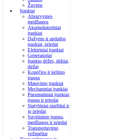
Žuvims
Įrankiai
Abrazyvinės
medžiagos
Akumuliatoriniai
įrankiai
Dažymo ir apdailos
įrankiai, priedai
Elektriniai įrankiai
Generatoriai
Įrankių dėžės, dėklai,
diržai
Kopėčios ir kėlimo
įranga
Matavimo įrankiai
Mechaniniai įrankiai
Pneumatiniai įrankiai,
įranga ir priedai
Statybiniai siurbliai ir
jų priedai
Suvirinimo įranga,
medžiagos ir priedai
Transportavimo
vežimėliai