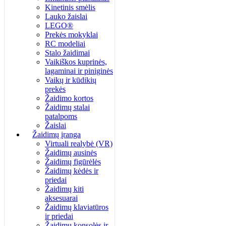
Kinetinis smėlis
Lauko žaislai
LEGO®
Prekės mokyklai
RC modeliai
Stalo žaidimai
Vaikiškos kuprinės,
lagaminai ir piniginės
Vaikų ir kūdikių
prekės
Žaidimo kortos
Žaidimų stalai
patalpoms
Žaislai
Žaidimų įranga
Virtuali realybė (VR)
Žaidimų ausinės
Žaidimų figūrėlės
Žaidimų kėdės ir
priedai
Žaidimų kiti
aksesuarai
Žaidimų klaviatūros
ir priedai
Žaidimų konsolės ir