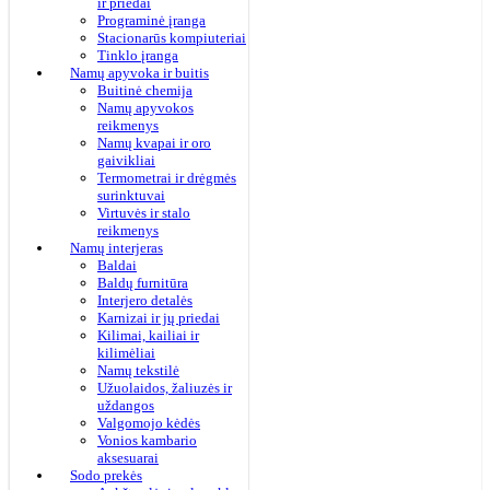
ir priedai
Programinė įranga
Stacionarūs kompiuteriai
Tinklo įranga
Namų apyvoka ir buitis
Buitinė chemija
Namų apyvokos
reikmenys
Namų kvapai ir oro
gaivikliai
Termometrai ir drėgmės
surinktuvai
Virtuvės ir stalo
reikmenys
Namų interjeras
Baldai
Baldų furnitūra
Interjero detalės
Karnizai ir jų priedai
Kilimai, kailiai ir
kilimėliai
Namų tekstilė
Užuolaidos, žaliuzės ir
uždangos
Valgomojo kėdės
Vonios kambario
aksesuarai
Sodo prekės