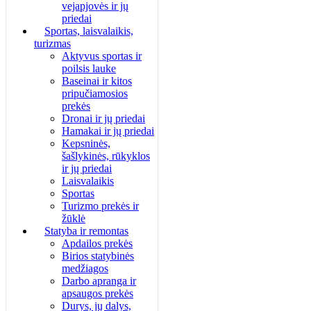
vejapjovės ir jų
priedai
Sportas, laisvalaikis,
turizmas
Aktyvus sportas ir
poilsis lauke
Baseinai ir kitos
pripučiamosios
prekės
Dronai ir jų priedai
Hamakai ir jų priedai
Kepsninės,
šašlykinės, rūkyklos
ir jų priedai
Laisvalaikis
Sportas
Turizmo prekės ir
žūklė
Statyba ir remontas
Apdailos prekės
Birios statybinės
medžiagos
Darbo apranga ir
apsaugos prekės
Durys, jų dalys,