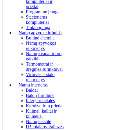
kompiuteriai ir
priedai
Programinė įranga
Stacionarūs
kompiuteriai
Tinklo įranga
Namų apyvoka ir buitis
Buitinė chemija
Namų apyvokos
reikmenys
Namų kvapai ir oro
gaivikliai
Termometrai ir
drėgmės surinktuvai
Virtuvės ir stalo
reikmenys
Namų interjeras
Baldai
Baldų furnitūra
Interjero detalės
Karnizai ir jų priedai
Kilimai, kailiai ir
kilimėliai
Namų tekstilė
Užuolaidos, žaliuzės