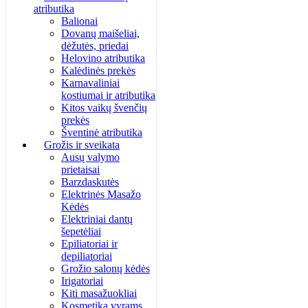
atributika
Balionai
Dovanų maišeliai,
dėžutės, priedai
Helovino atributika
Kalėdinės prekės
Karnavaliniai
kostiumai ir atributika
Kitos vaikų švenčių
prekės
Šventinė atributika
Grožis ir sveikata
Ausų valymo
prietaisai
Barzdaskutės
Elektrinės Masažo
Kėdės
Elektriniai dantų
šepetėliai
Epiliatoriai ir
depiliatoriai
Grožio salonų kėdės
Irigatoriai
Kiti masažuokliai
Kosmetika vyrams