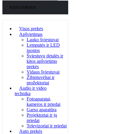
KATEGORIJOS
Visos prekės
Apšvietimas
Lauko šviestuvai
Lemputės ir LED
juostos
Šviestuvų detalės ir
kitos apšvietimo
prekės
Vidaus šviestuvai
Žibintuvėliai ir
prožektoriai
Audio ir video
technika
Fotoaparatai,
kameros ir priedai
Garso aparatūra
Projektoriai ir jų
priedai
Televizoriai ir priedai
Auto prekės