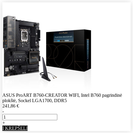
ASUS ProART B760-CREATOR WIFI, Intel B760 pagrindinė
plokštė, Sockel LGA1700, DDR5
241,86
€
-
+
Į KREPŠELĮ