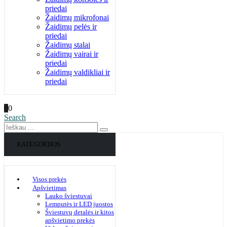
priedai
Žaidimų mikrofonai
Žaidimų pelės ir
priedai
Žaidimų stalai
Žaidimų vairai ir
priedai
Žaidimų valdikliai ir
priedai
0
0
Search
KATEGORIJOS
Visos prekės
Apšvietimas
Lauko šviestuvai
Lemputės ir LED juostos
Šviestuvų detalės ir kitos
apšvietimo prekės