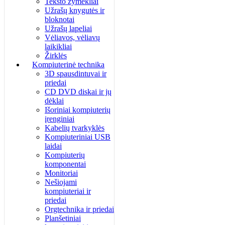
Teksto žymėkliai
Užrašų knygutės ir
bloknotai
Užrašų lapeliai
Vėliavos, vėliavų
laikikliai
Žirklės
Kompiuterinė technika
3D spausdintuvai ir
priedai
CD DVD diskai ir jų
dėklai
Išoriniai kompiuterių
įrenginiai
Kabelių tvarkyklės
Kompiuteriniai USB
laidai
Kompiuterių
komponentai
Monitoriai
Nešiojami
kompiuteriai ir
priedai
Orgtechnika ir priedai
Planšetiniai