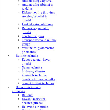
Automobilių valytuvai
Automobilių žibintai ir
jų dalys
Elektromobilių įkrovimo
stotelės, kabeliai ir
priedai
Įrankiai automobiliams
Ratlankių gaubtai ir
priedai
Tepalai ir alyvos
Transportavimo ir kėlimo
įranga
Vaistinėlės, gydomosios
priemonės
Buitinė technika
Kavos aparatai, kava,
priedai
Namų technika
Šildymo, klimato
kontrolės technika
Smulki virtuvės technika
Stambi buitinė technika
Dovanos ir švenčių
atributika
Balionai
Dovanų maišeliai,
dėžutės, priedai
Helovino atributika