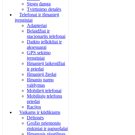
Stogų danga
Tvirtinimo detalės
Telefonai ir išmanieji
įrenginiai
Adapteriai
Belaidžiai ir
stacionarūs telefonai
Daiktų ieškikliai ir
aksesuarai
GPS sekimo
įrenginiai
Išmanieji laikrodžiai
ir priedai
Išmanieji žiedai
Išmanių namų
valdymas
Mobilieji telefonai
Mobiliųjų telefonų
priedai
Racijos
Vaikams ir kūdikiams
Dėlionės
Grožio priemonių
rinkiniai ir papuošalai
Išmanusis plastilinas