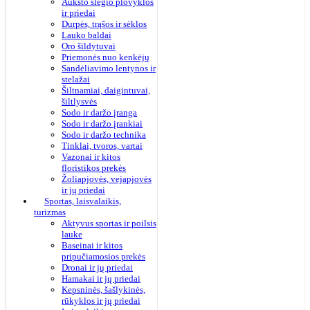
Aukšto slėgio plovyklos
ir priedai
Durpės, trąšos ir sėklos
Lauko baldai
Oro šildytuvai
Priemonės nuo kenkėjų
Sandėliavimo lentynos ir
stelažai
Šiltnamiai, daigintuvai,
šiltlysvės
Sodo ir daržo įranga
Sodo ir daržo įrankiai
Sodo ir daržo technika
Tinklai, tvoros, vartai
Vazonai ir kitos
floristikos prekės
Žoliapjovės, vejapjovės
ir jų priedai
Sportas, laisvalaikis,
turizmas
Aktyvus sportas ir poilsis
lauke
Baseinai ir kitos
pripučiamosios prekės
Dronai ir jų priedai
Hamakai ir jų priedai
Kepsninės, šašlykinės,
rūkyklos ir jų priedai