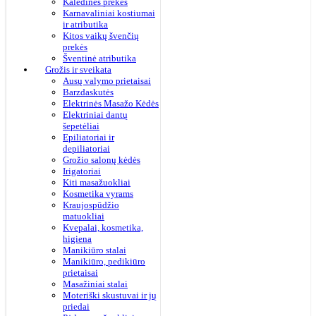
Kalėdinės prekės
Karnavaliniai kostiumai
ir atributika
Kitos vaikų švenčių
prekės
Šventinė atributika
Grožis ir sveikata
Ausų valymo prietaisai
Barzdaskutės
Elektrinės Masažo Kėdės
Elektriniai dantų
šepetėliai
Epiliatoriai ir
depiliatoriai
Grožio salonų kėdės
Irigatoriai
Kiti masažuokliai
Kosmetika vyrams
Kraujospūdžio
matuokliai
Kvepalai, kosmetika,
higiena
Manikiūro stalai
Manikiūro, pedikiūro
prietaisai
Masažiniai stalai
Moteriški skustuvai ir jų
priedai