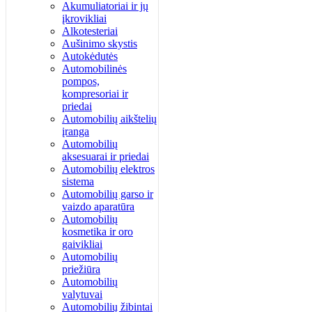
Akumuliatoriai ir jų
įkrovikliai
Alkotesteriai
Aušinimo skystis
Autokėdutės
Automobilinės
pompos,
kompresoriai ir
priedai
Automobilių aikštelių
įranga
Automobilių
aksesuarai ir priedai
Automobilių elektros
sistema
Automobilių garso ir
vaizdo aparatūra
Automobilių
kosmetika ir oro
gaivikliai
Automobilių
priežiūra
Automobilių
valytuvai
Automobilių žibintai