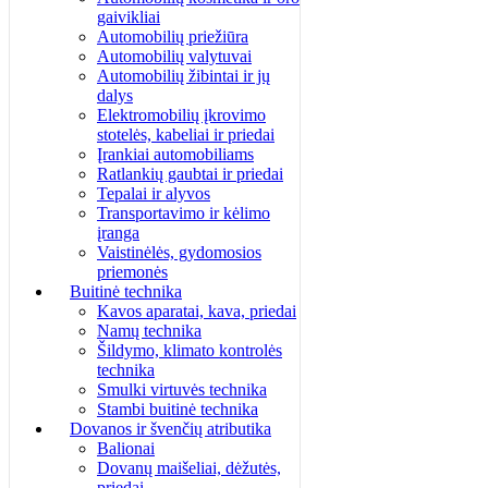
gaivikliai
Automobilių priežiūra
Automobilių valytuvai
Automobilių žibintai ir jų
dalys
Elektromobilių įkrovimo
stotelės, kabeliai ir priedai
Įrankiai automobiliams
Ratlankių gaubtai ir priedai
Tepalai ir alyvos
Transportavimo ir kėlimo
įranga
Vaistinėlės, gydomosios
priemonės
Buitinė technika
Kavos aparatai, kava, priedai
Namų technika
Šildymo, klimato kontrolės
technika
Smulki virtuvės technika
Stambi buitinė technika
Dovanos ir švenčių atributika
Balionai
Dovanų maišeliai, dėžutės,
priedai