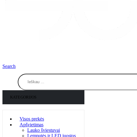
Search
KATEGORIJOS
Visos prekės
Apšvietimas
Lauko šviestuvai
Lemputės ir LED juostos