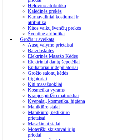
Helovino atributika
Kalėdinės prekės
Karnavaliniai kostiumai ir
atributika
Kitos vaikų švenčių prekės
Šventinė atributika
Grožis ir sveikata
Ausų valymo prietaisai
Barzdaskutės
Elektrinės Masažo Kėdės
Elektriniai dantų šepetėliai
Epiliatoriai ir depiliatoriai
Grožio salonų kėdės
Irigatoriai
Kiti masažuokliai
Kosmetika vyrams
Kraujospūdžio matuokliai
Kvepalai, kosmetika, higiena
Manikiūro stalai
Manikiūro, pedikiūro
prietaisai
Masažiniai stalai
Moteriški skustuvai ir jų
priedai