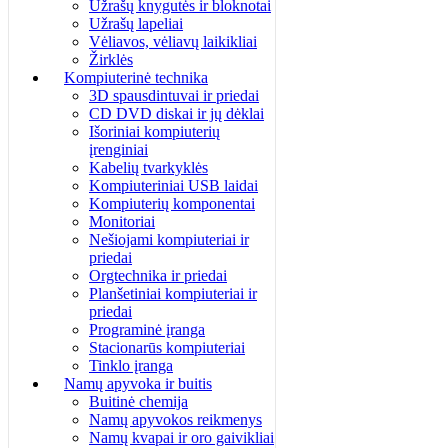
Užrašų knygutės ir bloknotai
Užrašų lapeliai
Vėliavos, vėliavų laikikliai
Žirklės
Kompiuterinė technika
3D spausdintuvai ir priedai
CD DVD diskai ir jų dėklai
Išoriniai kompiuterių
įrenginiai
Kabelių tvarkyklės
Kompiuteriniai USB laidai
Kompiuterių komponentai
Monitoriai
Nešiojami kompiuteriai ir
priedai
Orgtechnika ir priedai
Planšetiniai kompiuteriai ir
priedai
Programinė įranga
Stacionarūs kompiuteriai
Tinklo įranga
Namų apyvoka ir buitis
Buitinė chemija
Namų apyvokos reikmenys
Namų kvapai ir oro gaivikliai