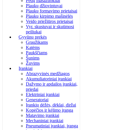
Pėdų masažuokliai
Plaukų džiovintuvai
Plaukų formavimo prietaisai
Plaukų kirpimo mašinėlės
Veido priežiūros prietaisai
Vyr. skustuvai ir skutimosi
peiliukai
Gyvūnų prekės
Graužikams
Katėms
Paukščiams
Šunims
Žuvims
Įrankiai
Abrazyvinės medžiagos
Akumuliatoriniai įrankiai
Dažymo ir apdailos įrankiai,
priedai
Elektriniai įrankiai
Generatoriai
Įrankių dėžės, dėklai, diržai
Kopėčios ir kėlimo įranga
Matavimo įrankiai
Mechaniniai įrankiai
Pneumatiniai įrankiai, įranga