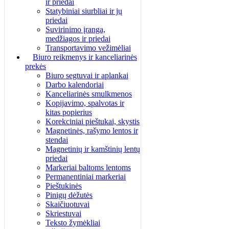
ir priedai
Statybiniai siurbliai ir jų
priedai
Suvirinimo įranga,
medžiagos ir priedai
Transportavimo vežimėliai
Biuro reikmenys ir kanceliarinės
prekės
Biuro segtuvai ir aplankai
Darbo kalendoriai
Kanceliarinės smulkmenos
Kopijavimo, spalvotas ir
kitas popierius
Korekciniai pieštukai, skystis
Magnetinės, rašymo lentos ir
stendai
Magnetinių ir kamštinių lentų
priedai
Markeriai baltoms lentoms
Permanentiniai markeriai
Pieštukinės
Pinigų dėžutės
Skaičiuotuvai
Skriestuvai
Teksto žymėkliai