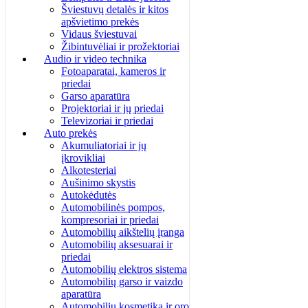
Šviestuvų detalės ir kitos
apšvietimo prekės
Vidaus šviestuvai
Žibintuvėliai ir prožektoriai
Audio ir video technika
Fotoaparatai, kameros ir
priedai
Garso aparatūra
Projektoriai ir jų priedai
Televizoriai ir priedai
Auto prekės
Akumuliatoriai ir jų
įkrovikliai
Alkotesteriai
Aušinimo skystis
Autokėdutės
Automobilinės pompos,
kompresoriai ir priedai
Automobilių aikštelių įranga
Automobilių aksesuarai ir
priedai
Automobilių elektros sistema
Automobilių garso ir vaizdo
aparatūra
Automobilių kosmetika ir oro