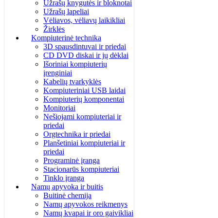
Užrašų knygutės ir bloknotai
Užrašų lapeliai
Vėliavos, vėliavų laikikliai
Žirklės
Kompiuterinė technika
3D spausdintuvai ir priedai
CD DVD diskai ir jų dėklai
Išoriniai kompiuterių
įrenginiai
Kabelių tvarkyklės
Kompiuteriniai USB laidai
Kompiuterių komponentai
Monitoriai
Nešiojami kompiuteriai ir
priedai
Orgtechnika ir priedai
Planšetiniai kompiuteriai ir
priedai
Programinė įranga
Stacionarūs kompiuteriai
Tinklo įranga
Namų apyvoka ir buitis
Buitinė chemija
Namų apyvokos reikmenys
Namų kvapai ir oro gaivikliai