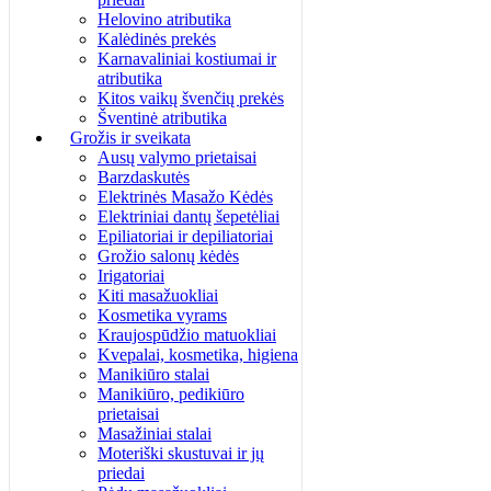
Helovino atributika
Kalėdinės prekės
Karnavaliniai kostiumai ir
atributika
Kitos vaikų švenčių prekės
Šventinė atributika
Grožis ir sveikata
Ausų valymo prietaisai
Barzdaskutės
Elektrinės Masažo Kėdės
Elektriniai dantų šepetėliai
Epiliatoriai ir depiliatoriai
Grožio salonų kėdės
Irigatoriai
Kiti masažuokliai
Kosmetika vyrams
Kraujospūdžio matuokliai
Kvepalai, kosmetika, higiena
Manikiūro stalai
Manikiūro, pedikiūro
prietaisai
Masažiniai stalai
Moteriški skustuvai ir jų
priedai