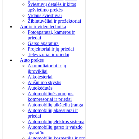
Šviestuvų detalės ir kitos
apšvietimo prekės
Vidaus šviestuvai
Žibintuvėliai ir prožektoriai
Audio ir video technika
Fotoaparatai, kameros ir
priedai
Garso aparatūra
Projektoriai ir jų priedai
Televizoriai ir priedai
Auto prekės
Akumuliatoriai ir jų
įkrovikliai
Alkotesteriai
Aušinimo skystis
Autokėdutės
Automobilinės pompos,
kompresoriai ir priedai
Automobilių aikštelių įranga
Automobilių aksesuarai ir
priedai
Automobilių elektros sistema
Automobilių garso ir vaizdo
aparatūra
Automobilių kosmetika ir oro