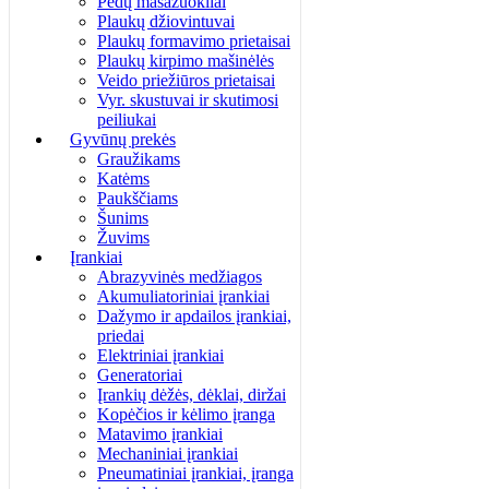
Pėdų masažuokliai
Plaukų džiovintuvai
Plaukų formavimo prietaisai
Plaukų kirpimo mašinėlės
Veido priežiūros prietaisai
Vyr. skustuvai ir skutimosi
peiliukai
Gyvūnų prekės
Graužikams
Katėms
Paukščiams
Šunims
Žuvims
Įrankiai
Abrazyvinės medžiagos
Akumuliatoriniai įrankiai
Dažymo ir apdailos įrankiai,
priedai
Elektriniai įrankiai
Generatoriai
Įrankių dėžės, dėklai, diržai
Kopėčios ir kėlimo įranga
Matavimo įrankiai
Mechaniniai įrankiai
Pneumatiniai įrankiai, įranga