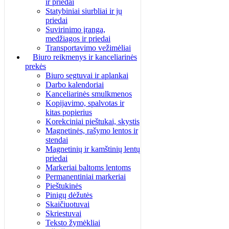
ir priedai
Statybiniai siurbliai ir jų
priedai
Suvirinimo įranga,
medžiagos ir priedai
Transportavimo vežimėliai
Biuro reikmenys ir kanceliarinės
prekės
Biuro segtuvai ir aplankai
Darbo kalendoriai
Kanceliarinės smulkmenos
Kopijavimo, spalvotas ir
kitas popierius
Korekciniai pieštukai, skystis
Magnetinės, rašymo lentos ir
stendai
Magnetinių ir kamštinių lentų
priedai
Markeriai baltoms lentoms
Permanentiniai markeriai
Pieštukinės
Pinigų dėžutės
Skaičiuotuvai
Skriestuvai
Teksto žymėkliai