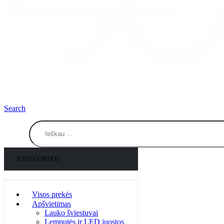
Search
KATEGORIJOS
Visos prekės
Apšvietimas
Lauko šviestuvai
Lemputės ir LED juostos