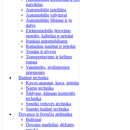
gaivikliai
Automobilių priežiūra
Automobilių valytuvai
Automobilių žibintai ir jų
dalys
Elektromobilių įkrovimo
stotelės, kabeliai ir priedai
Įrankiai automobiliams
Ratlankių gaubtai ir priedai
Tepalai ir alyvos
Transportavimo ir kėlimo
įranga
Vaistinėlės, gydomosios
priemonės
Buitinė technika
Kavos aparatai, kava, priedai
Namų technika
Šildymo, klimato kontrolės
technika
Smulki virtuvės technika
Stambi buitinė technika
Dovanos ir švenčių atributika
Balionai
Dovanų maišeliai, dėžutės,
priedai