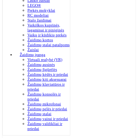
Lauko žaislai
LEGO®
Prekės mokyklai
RC modeliai
Stalo žaidimai
Vaikiškos kuprinės,
lagaminai ir piniginės
Vaikų ir kūdikių prekės
Žaidimo kortos
Žaidimų stalai patalpoms
Žaislai
Žaidimų įranga
Virtuali realybė (VR)
Žaidimų ausinės
Žaidimų figūrėlės
Žaidimų kėdės ir priedai
Žaidimų kiti aksesuarai
Žaidimų klaviatūros ir
priedai
Žaidimų konsolės ir
priedai
Žaidimų mikrofonai
Žaidimų pelės ir priedai
Žaidimų stalai
Žaidimų vairai ir priedai
Žaidimų valdikliai ir
priedai