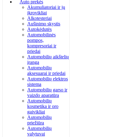
Auto prekės
Akumuliatoriai ir jų
įkrovikliai
Alkotesteriai
Aušinimo skystis
Autokėdutės
Automobilinės
pompos,
kompresoriai ir
priedai
Automobilių aikštelių
įranga
Automobilių
aksesuarai ir priedai
Automobilių elektros
sistema
Automobilių garso ir
vaizdo aparatūra
Automobilių
kosmetika ir oro
gaivikliai
Automobilių
priežiūra
Automobilių
valytuvai