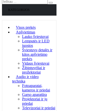
KATEGORIJOS
Visos prekės
Apšvietimas
Lauko šviestuvai
Lemputės ir LED
juostos
Šviestuvų detalės ir
kitos apšvietimo
prekės
Vidaus šviestuvai
Žibintuvėliai ir
prožektoriai
Audio ir video
technika
Fotoaparatai,
kameros ir priedai
Garso aparatūra
Projektoriai ir jų
priedai
Televizoriai ir priedai