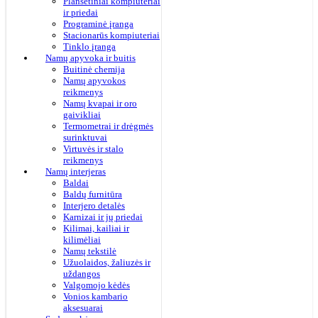
Planšetiniai kompiuteriai
ir priedai
Programinė įranga
Stacionarūs kompiuteriai
Tinklo įranga
Namų apyvoka ir buitis
Buitinė chemija
Namų apyvokos
reikmenys
Namų kvapai ir oro
gaivikliai
Termometrai ir drėgmės
surinktuvai
Virtuvės ir stalo
reikmenys
Namų interjeras
Baldai
Baldų furnitūra
Interjero detalės
Karnizai ir jų priedai
Kilimai, kailiai ir
kilimėliai
Namų tekstilė
Užuolaidos, žaliuzės ir
uždangos
Valgomojo kėdės
Vonios kambario
aksesuarai