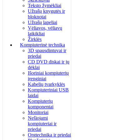
Teksto žymėkliai
Užrašų knygutės ir
bloknotai
Užrašų lapeliai
Vėliavos, vėliavų
laikikliai
Žirklės
Kompiuterinė technika
3D spausdintuvai ir
priedai
CD DVD diskai ir jų
dėklai
Išoriniai kompiuterių
įrenginiai
Kabelių tvarkyklės
Kompiuteriniai USB
laidai
Kompiuterių
komponentai
Monitoriai
Nešiojami
kompiuteriai ir
priedai
Orgtechnika ir priedai