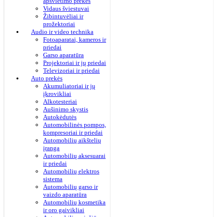
apšvietimo prekės
Vidaus šviestuvai
Žibintuvėliai ir
prožektoriai
Audio ir video technika
Fotoaparatai, kameros ir
priedai
Garso aparatūra
Projektoriai ir jų priedai
Televizoriai ir priedai
Auto prekės
Akumuliatoriai ir jų
įkrovikliai
Alkotesteriai
Aušinimo skystis
Autokėdutės
Automobilinės pompos,
kompresoriai ir priedai
Automobilių aikštelių
įranga
Automobilių aksesuarai
ir priedai
Automobilių elektros
sistema
Automobilių garso ir
vaizdo aparatūra
Automobilių kosmetika
ir oro gaivikliai