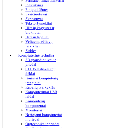
Permanentiniai markeriai
Pieštukinės
Pinigų dėžutės
Skaičiuotuvai
Skriestuvai
Teksto žymėkliai
Užrašų knygutės ir
bloknotai
Užrašų lapeliai
Vėliavos, vėliavų
laikikliai
Žirklės
Kompiuterinė technika
3D spausdintuvai ir
priedai
CD DVD diskai ir jų
dėklai
Išoriniai kompiuterių
įrenginiai
Kabelių tvarkyklės
Kompiuteriniai USB
laidai
Kompiuterių
komponentai
Monitoriai
Nešiojami kompiuteriai
ir priedai
Orgtechnika ir priedai