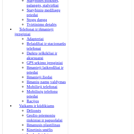
Statybinės plokštės,
palangės, stalviršiai
Statybinių medžiagų
priedai
Stogų danga
Tvirtinimo detalės
Telefonai ir išmanieji
įrenginiai
Adapteriai
Belaidžiai ir stacionarūs
telefonai
Daiktų ieškikliai ir
aksesuarai
GPS sekimo įrenginiai
Išmanieji laikrodžiai ir
priedai
Išmanieji žiedai
Išmanių namų valdymas
Mobilieji telefonai
Mobiliųjų telefonų
priedai
Racijos
Vaikams ir kūdikiams
Dėlionės
Grožio priemonių
rinkiniai ir papuošalai
Išmanusis plastilinas
Kinetinis smėlis