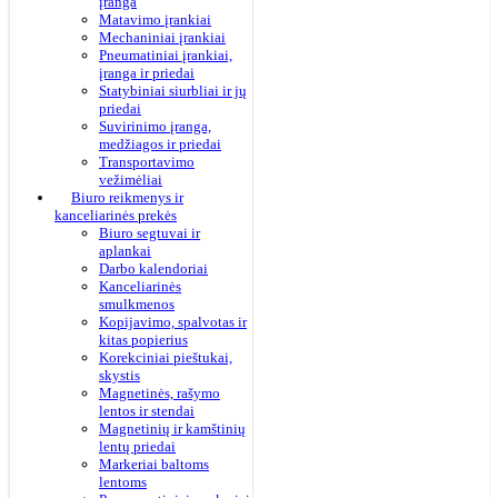
įranga
Matavimo įrankiai
Mechaniniai įrankiai
Pneumatiniai įrankiai,
įranga ir priedai
Statybiniai siurbliai ir jų
priedai
Suvirinimo įranga,
medžiagos ir priedai
Transportavimo
vežimėliai
Biuro reikmenys ir
kanceliarinės prekės
Biuro segtuvai ir
aplankai
Darbo kalendoriai
Kanceliarinės
smulkmenos
Kopijavimo, spalvotas ir
kitas popierius
Korekciniai pieštukai,
skystis
Magnetinės, rašymo
lentos ir stendai
Magnetinių ir kamštinių
lentų priedai
Markeriai baltoms
lentoms