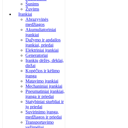
Šunims
Žuvims
Įrankiai
Abrazyvinės
medžiagos
Akumuliatoriniai
įrankiai
Dažymo ir apdailos
įrankiai, priedai
Elektriniai įrankiai
Generatoriai
Įrankių dėžės, dėklai,
diržai
Kopėčios ir kėlimo
įranga
Matavimo įrankiai
Mechaniniai įrankiai
Pneumatiniai įrankiai,
įranga ir priedai
Statybiniai siurbliai ir
jų priedai
Suvirinimo įranga,
medžiagos ir priedai
Transportavimo
vežimėliai