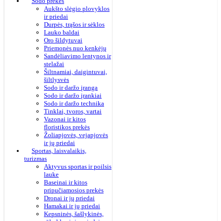
Sodo prekės
Aukšto slėgio plovyklos
ir priedai
Durpės, trąšos ir sėklos
Lauko baldai
Oro šildytuvai
Priemonės nuo kenkėjų
Sandėliavimo lentynos ir
stelažai
Šiltnamiai, daigintuvai,
šiltlysvės
Sodo ir daržo įranga
Sodo ir daržo įrankiai
Sodo ir daržo technika
Tinklai, tvoros, vartai
Vazonai ir kitos
floristikos prekės
Žoliapjovės, vejapjovės
ir jų priedai
Sportas, laisvalaikis,
turizmas
Aktyvus sportas ir poilsis
lauke
Baseinai ir kitos
pripučiamosios prekės
Dronai ir jų priedai
Hamakai ir jų priedai
Kepsninės, šašlykinės,