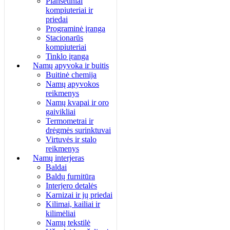
Planšetiniai
kompiuteriai ir
priedai
Programinė įranga
Stacionarūs
kompiuteriai
Tinklo įranga
Namų apyvoka ir buitis
Buitinė chemija
Namų apyvokos
reikmenys
Namų kvapai ir oro
gaivikliai
Termometrai ir
drėgmės surinktuvai
Virtuvės ir stalo
reikmenys
Namų interjeras
Baldai
Baldų furnitūra
Interjero detalės
Karnizai ir jų priedai
Kilimai, kailiai ir
kilimėliai
Namų tekstilė