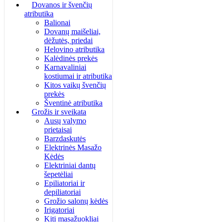
Dovanos ir švenčių
atributika
Balionai
Dovanų maišeliai,
dėžutės, priedai
Helovino atributika
Kalėdinės prekės
Karnavaliniai
kostiumai ir atributika
Kitos vaikų švenčių
prekės
Šventinė atributika
Grožis ir sveikata
Ausų valymo
prietaisai
Barzdaskutės
Elektrinės Masažo
Kėdės
Elektriniai dantų
šepetėliai
Epiliatoriai ir
depiliatoriai
Grožio salonų kėdės
Irigatoriai
Kiti masažuokliai