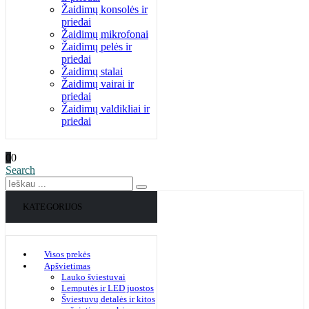
Žaidimų konsolės ir
priedai
Žaidimų mikrofonai
Žaidimų pelės ir
priedai
Žaidimų stalai
Žaidimų vairai ir
priedai
Žaidimų valdikliai ir
priedai
0
0
Search
KATEGORIJOS
Visos prekės
Apšvietimas
Lauko šviestuvai
Lemputės ir LED juostos
Šviestuvų detalės ir kitos