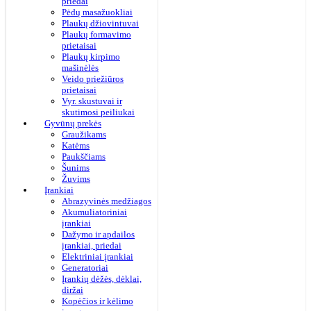
priedai
Pėdų masažuokliai
Plaukų džiovintuvai
Plaukų formavimo
prietaisai
Plaukų kirpimo
mašinėlės
Veido priežiūros
prietaisai
Vyr. skustuvai ir
skutimosi peiliukai
Gyvūnų prekės
Graužikams
Katėms
Paukščiams
Šunims
Žuvims
Įrankiai
Abrazyvinės medžiagos
Akumuliatoriniai
įrankiai
Dažymo ir apdailos
įrankiai, priedai
Elektriniai įrankiai
Generatoriai
Įrankių dėžės, dėklai,
diržai
Kopėčios ir kėlimo