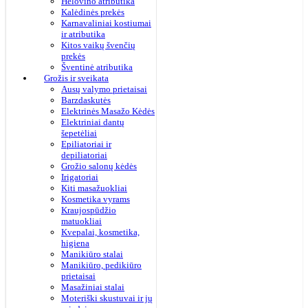
Helovino atributika
Kalėdinės prekės
Karnavaliniai kostiumai
ir atributika
Kitos vaikų švenčių
prekės
Šventinė atributika
Grožis ir sveikata
Ausų valymo prietaisai
Barzdaskutės
Elektrinės Masažo Kėdės
Elektriniai dantų
šepetėliai
Epiliatoriai ir
depiliatoriai
Grožio salonų kėdės
Irigatoriai
Kiti masažuokliai
Kosmetika vyrams
Kraujospūdžio
matuokliai
Kvepalai, kosmetika,
higiena
Manikiūro stalai
Manikiūro, pedikiūro
prietaisai
Masažiniai stalai
Moteriški skustuvai ir jų