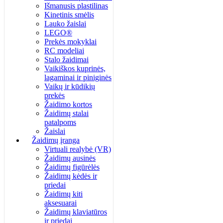
Išmanusis plastilinas
Kinetinis smėlis
Lauko žaislai
LEGO®
Prekės mokyklai
RC modeliai
Stalo žaidimai
Vaikiškos kuprinės,
lagaminai ir piniginės
Vaikų ir kūdikių
prekės
Žaidimo kortos
Žaidimų stalai
patalpoms
Žaislai
Žaidimų įranga
Virtuali realybė (VR)
Žaidimų ausinės
Žaidimų figūrėlės
Žaidimų kėdės ir
priedai
Žaidimų kiti
aksesuarai
Žaidimų klaviatūros
ir priedai