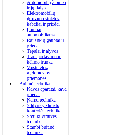
Automobilių žibintai
ir jų dalys
Elektromobilių
įkrovimo stotelės,
kabeliai ir priedai
Įrankiai
automobiliams
Ratlankių gaubtai ir
priedai
Tepalai ir alyvos
Transportavimo ir
kėlimo įranga
Vaistinėlės,
gydomosios
priemonės
Buitinė technika
Kavos aparatai, kava,
priedai
Namų technika
Šildymo, klimato
kontrolės technika
Smulki virtuvės
technika
Stambi buitinė
technika