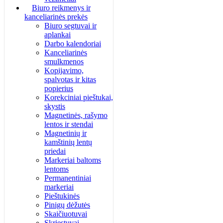
Biuro reikmenys ir
kanceliarinės prekės
Biuro segtuvai ir
aplankai
Darbo kalendoriai
Kanceliarinės
smulkmenos
Kopijavimo,
spalvotas ir kitas
popierius
Korekciniai pieštukai,
skystis
Magnetinės, rašymo
lentos ir stendai
Magnetinių ir
kamštinių lentų
priedai
Markeriai baltoms
lentoms
Permanentiniai
markeriai
Pieštukinės
Pinigų dėžutės
Skaičiuotuvai
Skriestuvai