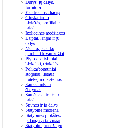
Durys, jų dalys,
furnitūra
Elektros instaliacija
Gipskartonio
plokštės, profiliai ir
priedai
Izoliacinės medžiagos
Laiptai, langai ir jų
dalys
Metalo, plastiko
gaminiai ir vamzdžiai
Plytos, statybiniai
blokeliai, trinkelės
Polikarbonatiniai
stogeliai, lietaus
nutekėjimo sistemos
Santechnika ir
šildymas
Saulės elektrinės ir
priedai
Spynos ir jų dalys
Statybinė mediena
Statybinės plokštės,
palangės, stalviršiai
Statybinių medžiagų