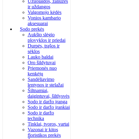
Užuolaidos, žaliuzės
ir uždangos
Valgomojo kėdės
Vonios kambario
aksesuarai
Sodo prekės
Aukšto slėgio
plovyklos ir priedai
Durpės, trąšos ir
sėklos
Lauko baldai
Oro šildytuvai
Priemonės nuo
kenkėjų
Sandėliavimo
lentynos ir stelažai
Šiltnamiai,
daigintuvai, šiltlysvės
Sodo ir daržo įranga
Sodo ir daržo įrankiai
Sodo ir daržo
technika
Tinklai, tvoros, vartai
Vazonai ir kitos
floristikos prekės