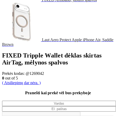
Laut Aero Protect Apple iPhone Air, Saddle
Brown
FIXED Tripple Wallet dėklas skirtas
AirTag, mėlynos spalvos
Prekės kodas:
@1269042
0
out of 5
( Atsiliepimų dar nėra. )
Pranešti kai prekė vėl bus prekyboje