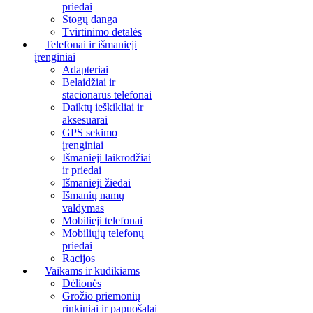
priedai
Stogų danga
Tvirtinimo detalės
Telefonai ir išmanieji
įrenginiai
Adapteriai
Belaidžiai ir
stacionarūs telefonai
Daiktų ieškikliai ir
aksesuarai
GPS sekimo
įrenginiai
Išmanieji laikrodžiai
ir priedai
Išmanieji žiedai
Išmanių namų
valdymas
Mobilieji telefonai
Mobiliųjų telefonų
priedai
Racijos
Vaikams ir kūdikiams
Dėlionės
Grožio priemonių
rinkiniai ir papuošalai