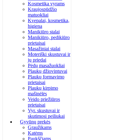
Kosmetika vyrams
Kraujospūdžio
matuokliai
Kvepalai, kosmetika,
higiena
Manikiūro stalai
Manikiūro, pedikiūro
prietaisai
Masažiniai stalai
Moteriški skustuvai ir
jų priedai
Pėdų masažuokliai
Plaukų džiovintuvai
Plaukų formavimo
prietaisai
Plaukų kirpimo
mašinėlės
Veido priežiūros
prietaisai
Vyr. skustuvai ir
skutimosi peiliukai
Gyvūnų prekės
Graužikams
Katėms
Paukščiams