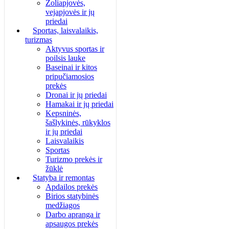
Žoliapjovės,
vejapjovės ir jų
priedai
Sportas, laisvalaikis,
turizmas
Aktyvus sportas ir
poilsis lauke
Baseinai ir kitos
pripučiamosios
prekės
Dronai ir jų priedai
Hamakai ir jų priedai
Kepsninės,
šašlykinės, rūkyklos
ir jų priedai
Laisvalaikis
Sportas
Turizmo prekės ir
žūklė
Statyba ir remontas
Apdailos prekės
Birios statybinės
medžiagos
Darbo apranga ir
apsaugos prekės