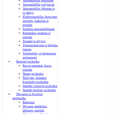
Automobilių priežiūra
Automobilių valytuvai
Automobilių žibintai ir
jų dalys
Elektromobilių įkrovimo
stotelės, kabeliai ir
priedai
Įrankiai automobiliams
Ratlankių gaubtai ir
priedai
Tepalai ir alyvos
Transportavimo ir kėlimo
įranga
Vaistinėlės, gydomosios
priemonės
Buitinė technika
Kavos aparatai, kava,
priedai
Namų technika
Šildymo, klimato
kontrolės technika
Smulki virtuvės technika
Stambi buitinė technika
Dovanos ir švenčių
atributika
Balionai
Dovanų maišeliai,
dėžutės, priedai