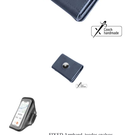
FIXED Armband, juodos spalvos