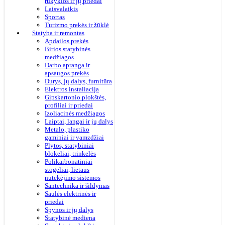
rūkyklos ir jų priedai
Laisvalaikis
Sportas
Turizmo prekės ir žūklė
Statyba ir remontas
Apdailos prekės
Birios statybinės
medžiagos
Darbo apranga ir
apsaugos prekės
Durys, jų dalys, furnitūra
Elektros instaliacija
Gipskartonio plokštės,
profiliai ir priedai
Izoliacinės medžiagos
Laiptai, langai ir jų dalys
Metalo, plastiko
gaminiai ir vamzdžiai
Plytos, statybiniai
blokeliai, trinkelės
Polikarbonatiniai
stogeliai, lietaus
nutekėjimo sistemos
Santechnika ir šildymas
Saulės elektrinės ir
priedai
Spynos ir jų dalys
Statybinė mediena